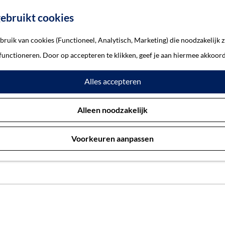
ebruikt cookies
ruik van cookies (Functioneel, Analytisch, Marketing) die noodzakelijk z
 functioneren. Door op accepteren te klikken, geef je aan hiermee akkoord
Verhalen
Alles accepteren
Alleen noodzakelijk
nte 's-Hertogenbosch. Ontdek de geschiedenis en het heden van '
s. En van monumentaal pand tot voorbeelden van restauraties. Heb 
Voorkeuren aanpassen