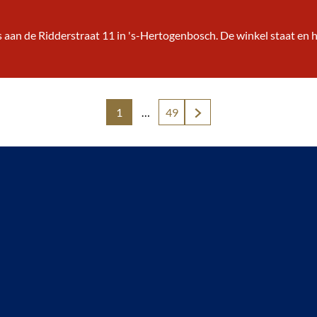
s aan de Ridderstraat 11 in 's-Hertogenbosch. De winkel staat en
1
…
49
H
G
G
u
a
a
i
n
n
d
a
a
i
a
a
g
r
r
e
p
d
p
a
e