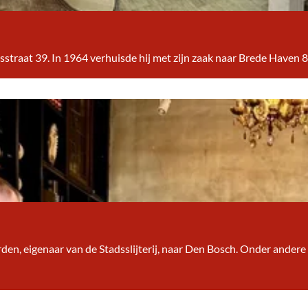
sstraat 39. In 1964 verhuisde hij met zijn zaak naar Brede Haven 
n, eigenaar van de Stadsslijterij, naar Den Bosch. Onder andere koch