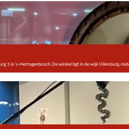
burg 1 in ’s-Hertogenbosch. De winkel ligt in de wijk Uilenburg, m