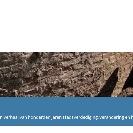
n verhaal van honderden jaren stadsverdediging, verandering en 