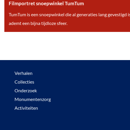
s
e
Filmportret snoepwinkel TumTum
r
t
t
F
TumTum is een snoepwinkel die al generaties lang gevestigd i
U
e
D
i
ademt een bijna tijdloze sfeer.
n
e
e
l
u
n
L
m
m
a
p
n
o
g
r
s
Verhalen
t
p
Collecties
r
e
Onderzoek
e
e
Monumentenzorg
t
l
Activiteiten
s
p
n
l
o