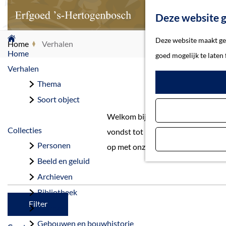
Deze website g
G
Deze website maakt geb
Home
Verhalen
a
Home
goed mogelijk te laten
n
Verhalen
a
Thema
a
Soort object
r
Welkom bij de verhalen uit gemee
d
Collecties
vondst tot belangrijke gebeurteni
e
Personen
op met onze redactie.
h
Beeld en geluid
o
Archieven
m
Bibliotheek
e
Filter
Kranten
p
Gebouwen en bouwhistorie