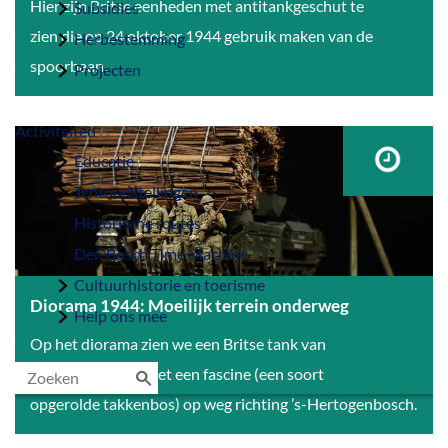
D
Hier zijn Britse eenheden met antitankgeschut te
Subsidies
i
zien die op 24 oktober 1944 gebruik maken van de
Herbestemming
o
spoorbaan.
Projecten
r
a
Activiteiten
m
Educatie
a
Tentoonstellingen
1
Historische routes
9
Den Bosch Time Machine
4
Cultuurhistorie en toerisme
4
Diorama 1944: Moeilijk terrein onderweg
Help ons mee
:
D
Op het diorama zien we een Britse tank van
W
i
de genietroepen met een fascine (een soort
a
o
opgerolde takkenbos) op weg richting ’s-Hertogenbosch.
Z
a
r
o