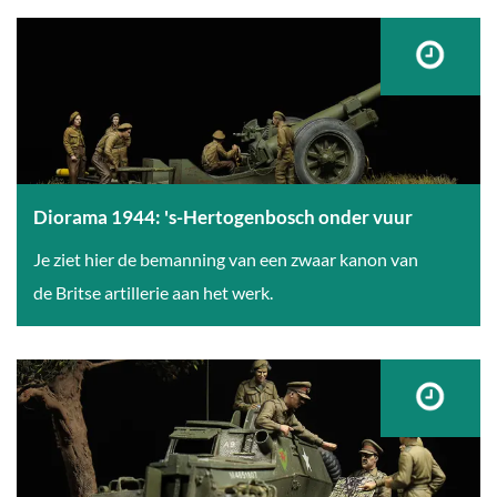
r
a
e
o
m
k
m
a
e
n
1
n
i
9
e
4
t
4
Diorama 1944: 's-Hertogenbosch onder vuur
m
:
D
Je ziet hier de bemanning van een zwaar kanon van
e
M
i
de Britse artillerie aan het werk.
t
o
o
d
e
r
e
i
a
t
l
m
r
i
a
e
j
1