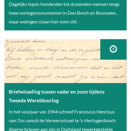
:
H
Dagelijks lopen honderden tot duizenden mensen langs
g
b
V
e
twee oorlogsmonumenten in Den Bosch en Rosmalen,
o
e
r
maar weinigen staan hier even stil.
s
l
d
c
d
e
h
b
n
o
r
k
n
i
e
d
e
n
e
f
o
r
i
p
Briefwisseling tussen vader en zoon tijdens
v
n
h
Tweede Wereldoorlog
u
g
e
B
In het voorjaar van 1944 schreef Franciscus Henricus
u
g
t
r
van Oss vanuit de Verwersstraat te ’s-Hertogenbosch
r
e
s
i
diverse brieven aan zijn in Duitsland tewerkgestelde