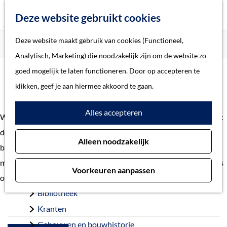
Z
Deze website gebruikt cookies
o
M
G
Deze website maakt gebruik van cookies (Functioneel,
Home
Verhalen
e
e
a
Home
Analytisch, Marketing) die noodzakelijk zijn om de website zo
k
n
n
Verhalen
goed mogelijk te laten functioneren. Door op accepteren te
e
u
Verhalen
a
Thema
klikken, geef je aan hiermee akkoord te gaan.
n
a
Soort object
Alles accepteren
r
Welkom bij de verhalen uit gemeente 's-Hertogenbosch. Ontdek
d
Collecties
de geschiedenis en het heden van 's-Hertogenbosch. Van
Alleen noodzakelijk
e
Personen
bijzondere vondst tot belangrijke gebeurtenis. En van
h
Beeld en geluid
monumentaal pand tot voorbeelden van restauraties. Heb je tips
Voorkeuren aanpassen
o
Archieven
of vragen?
Neem contact
op met onze redactie.
m
Bibliotheek
e
Kranten
p
Gebouwen en bouwhistorie