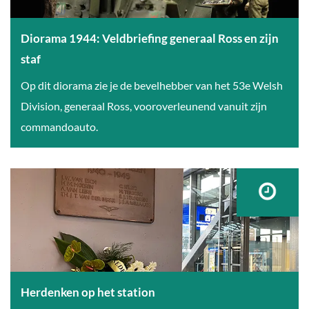
i
k
9
n
t
4
Diorama 1944: Veldbriefing generaal Ross en zijn
?
e
4
staf
r
:
D
Op dit diorama zie je de bevelhebber van het 53e Welsh
r
'
i
Division, generaal Ross, vooroverleunend vanuit zijn
e
s
o
commandoauto.
i
-
r
n
H
a
o
e
m
n
r
a
d
t
1
e
o
9
r
g
4
w
e
4
Herdenken op het station
e
n