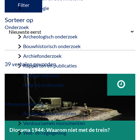
a
Filter
Archeologie
g
Sorteer op
e
Onderzoek
Archeologisch onderzoek
Bouwhistorisch onderzoek
Archiefonderzoek
39 verhalen gevonden
Rapporten en publicaties
Nuttige websites
Hulp bij onderzoek
Monumentenzorg
Advisering monumenten
Verduurzamen monumenten
Diorama 1944: Waarom niet met de trein?
Wet- en regelgeving