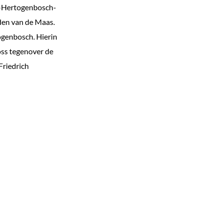
’s-Hertogenbosch-
den van de Maas.
ogenbosch. Hierin
oss tegenover de
Friedrich