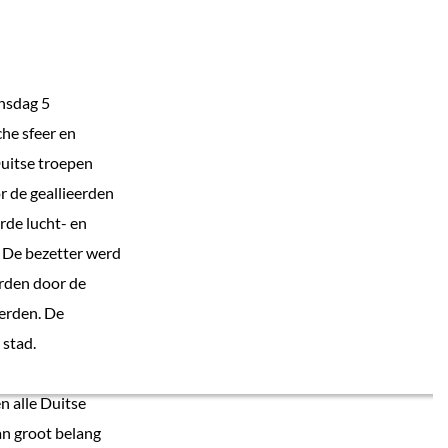
insdag 5
he sfeer en
uitse troepen
 de geallieerden
rde lucht- en
 De bezetter werd
rden door de
eerden. De
 stad.
 alle Duitse
an groot belang