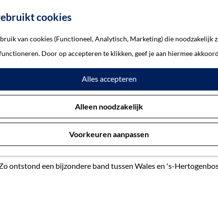
ebruikt cookies
ruik van cookies (Functioneel, Analytisch, Marketing) die noodzakelijk z
 functioneren. Door op accepteren te klikken, geef je aan hiermee akkoord
Alles accepteren
 Bevrijding van ’s-Hertogenb
Alleen noodzakelijk
Voorkeuren aanpassen
 's-Hertogenbosch was chaotisch en ingrijpend. Zes dagen lang duu
 leger en de geallieerden. Het is de enige stad die door de comple
d. Zo ontstond een bijzondere band tussen Wales en 's-Hertogenbos