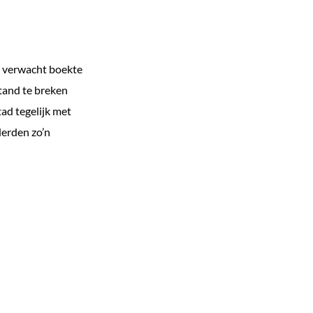
n verwacht boekte
tand te breken
ad tegelijk met
derden zo’n