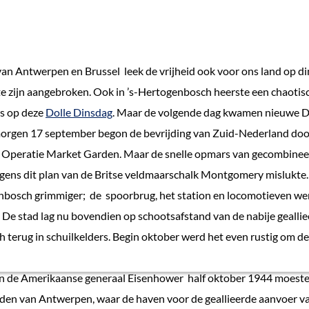
van Antwerpen en Brussel leek de vrijheid ook voor ons land op d
 zijn aangebroken. Ook in ’s-Hertogenbosch heerste een chaotisc
rs op deze
Dolle Dinsdag
. Maar de volgende dag kwamen nieuwe D
rgen 17 september begon de bevrijding van Zuid-Nederland door
n Operatie Market Garden. Maar de snelle opmars van gecombinee
gens dit plan van de Britse veldmaarschalk Montgomery mislukte.
enbosch grimmiger; de spoorbrug, het station en locomotieven we
. De stad lag nu bovendien op schootsafstand van de nabije gealli
h terug in schuilkelders. Begin oktober werd het even rustig om de
an de Amerikaanse generaal Eisenhower half oktober 1944 moesten
den van Antwerpen, waar de haven voor de geallieerde aanvoer v