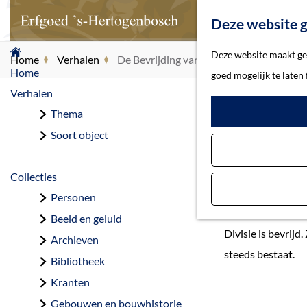
Deze website g
G
Deze website maakt geb
Home
Verhalen
De Bevrijding van ’s-Hertogenbosch
a
Home
goed mogelijk te laten
n
Verhalen
a
Thema
De
a
Soort object
r
d
Collecties
De bevrijding van
e
Personen
tussen het Duitse
h
Beeld en geluid
Divisie is bevrij
o
Archieven
steeds bestaat.
m
Bibliotheek
e
Kranten
p
Gebouwen en bouwhistorie