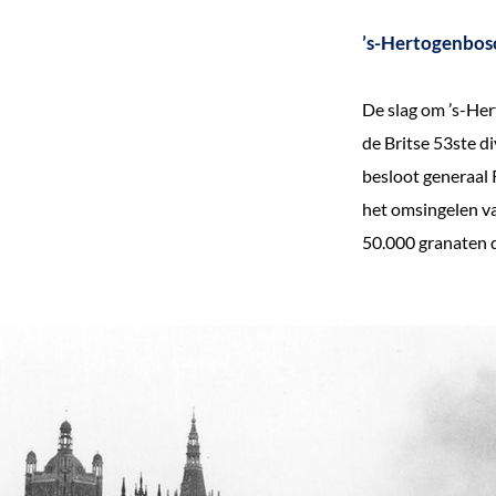
’s-Hertogenbos
De slag om ’s-He
de Britse 53ste d
besloot generaal 
het omsingelen v
50.000 granaten d