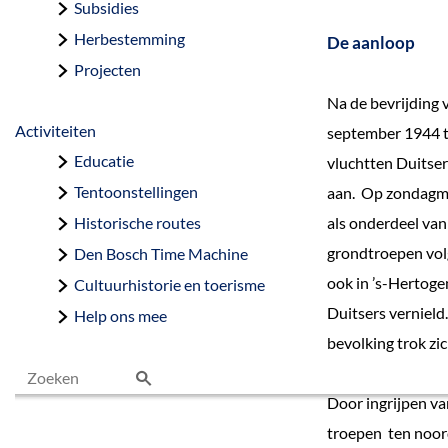
Subsidies
Herbestemming
De aanloop
Projecten
Na de bevrijding 
Activiteiten
september 1944 te
Educatie
vluchtten Duitse
Tentoonstellingen
aan. Op zondagmo
Historische routes
als onderdeel va
grondtroepen vol
Den Bosch Time Machine
ook in ’s-Hertog
Cultuurhistorie en toerisme
Duitsers vernield
Help ons mee
bevolking trok zic
Door ingrijpen v
Z
troepen ten noor
o