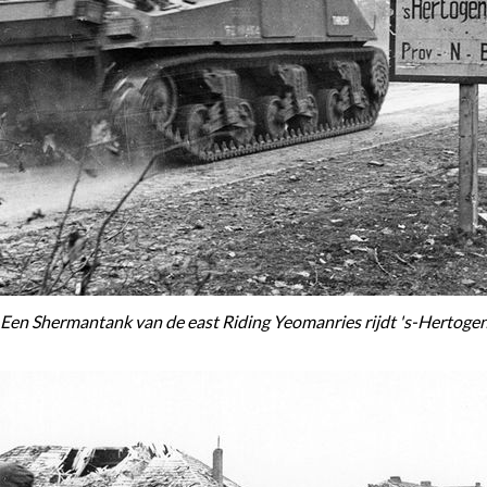
Een Shermantank van de east Riding Yeomanries rijdt 's-Hertog