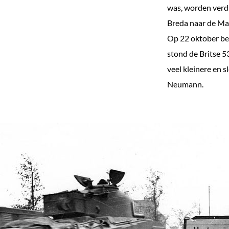
was, worden verd
e
Breda naar de Ma
k
Op 22 oktober be
e
stond de Britse 
n
veel kleinere en 
Neumann.