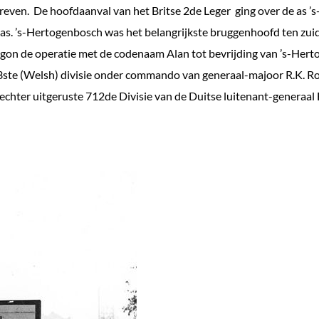
reven. De hoofdaanval van het Britse 2de Leger ging over de as 
as. ’s-Hertogenbosch was het belangrijkste bruggenhoofd ten zui
gon de operatie met de codenaam Alan tot bevrijding van ’s-Hert
53ste (Welsh) divisie onder commando van generaal-majoor R.K. R
slechter uitgeruste 712de Divisie van de Duitse luitenant-generaal 