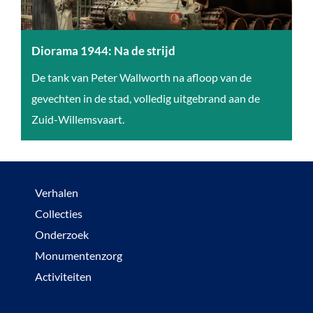
e
n
s
Diorama 1944: Na de strijd
:
D
De tank van Peter Wallworth na afloop van de
v
i
gevechten in de stad, volledig uitgebrand aan de
e
o
Zuid-Willemsvaart.
r
r
z
a
e
m
Verhalen
t
a
Collecties
s
1
Onderzoek
h
9
Monumentenzorg
e
4
Activiteiten
l
4
d
: