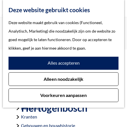
Z
Deze website gebruikt cookies
o
M
G
Deze website maakt gebruik van cookies (Functioneel,
Home
Verhalen
e
e
a
Home
Analytisch, Marketing) die noodzakelijk zijn om de website zo
Overzicht oorlogsslachtoffers gemeente ’s-
k
n
n
Verhalen
goed mogelijk te laten functioneren. Door op accepteren te
Hertogenbosch
e
u
a
Thema
klikken, geef je aan hiermee akkoord te gaan.
n
a
Soort object
Alles accepteren
r
Overzicht
d
Collecties
Alleen noodzakelijk
e
oorlogsslachtoffers
Personen
h
Beeld en geluid
gemeente ’s-
Voorkeuren aanpassen
o
Archieven
Hertogenbosch
m
Bibliotheek
e
Kranten
p
Gebouwen en bouwhistorie