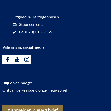
o
N
f
a
Erfgoed 's-Hertogenbosch
a
d
Stuur een email!
v
e
Bel (073) 615 51 55
o
s
n
t
Volg ons op social media
t
r
u
i
F
Y
I
r
j
a
o
n
i
d
c
u
s
e
Blijf op de hoogte
e
T
t
r
Ontvang elke maand onze nieuwsbrief
b
u
a
?
o
b
g
o
e
r
Aanmelden nieuwsbrief