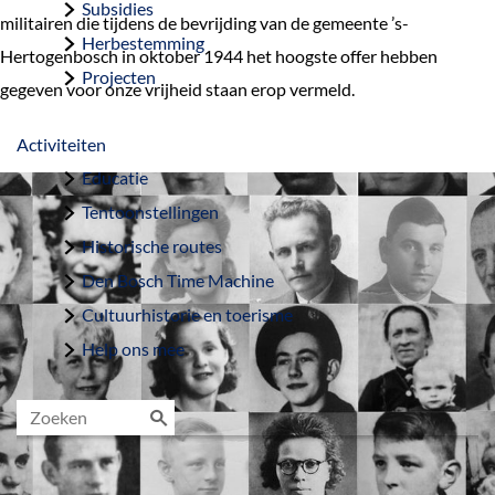
Subsidies
militairen die tijdens de bevrijding van de gemeente ’s-
Herbestemming
Hertogenbosch in oktober 1944 het hoogste offer hebben
Projecten
gegeven voor onze vrijheid staan erop vermeld.
Activiteiten
Educatie
Tentoonstellingen
Historische routes
Den Bosch Time Machine
Cultuurhistorie en toerisme
Help ons mee
Z
o