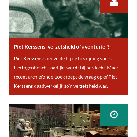
Piet Kerssens: verzetsheld of avonturier?
P
Piet Kerssens sneuvelde bij de bevrijding van ’s-
i
Hertogenbosch. Jaarlijks wordt hij herdacht. Maar
e
recent archiefonderzoek roept de vraag op of Piet
t
Kerssens daadwerkelijk zo’n verzetsheld was.
K
e
r
s
s