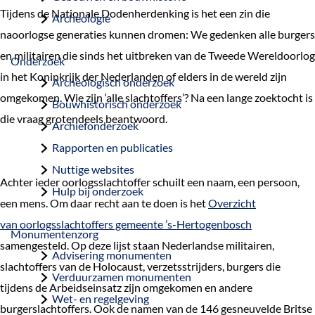
a
Tijdens de Nationale Dodenherdenking is het een zin die
Archeologie
g
naoorlogse generaties kunnen dromen: We gedenken alle burgers
e
en militairen die sinds het uitbreken van de Tweede Wereldoorlog
Onderzoek
in het Koninkrijk der Nederlanden of elders in de wereld zijn
Archeologisch onderzoek
omgekomen. Wie zijn ‘alle slachtoffers’? Na een lange zoektocht is
Bouwhistorisch onderzoek
die vraag grotendeels beantwoord.
Archiefonderzoek
Rapporten en publicaties
Nuttige websites
Achter ieder oorlogsslachtoffer schuilt een naam, een persoon,
Hulp bij onderzoek
een mens. Om daar recht aan te doen is het
Overzicht
van
oorlogsslachtoffers gemeente ’s-Hertogenbosch
Monumentenzorg
samengesteld. Op deze lijst staan Nederlandse militairen,
Advisering monumenten
slachtoffers van de Holocaust, verzetsstrijders, burgers die
Verduurzamen monumenten
tijdens de Arbeidseinsatz zijn omgekomen en andere
Wet- en regelgeving
burgerslachtoffers. Ook de namen van de 146 gesneuvelde Britse