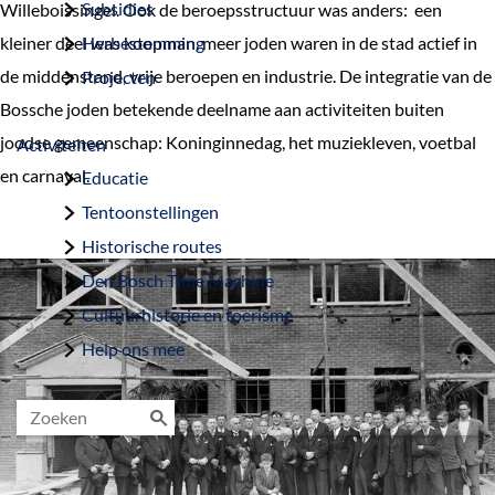
Subsidies
Willeboissingel. Ook de beroepsstructuur was anders: een
kleiner deel was koopman, meer joden waren in de stad actief in
Herbestemming
de middenstand, vrije beroepen en industrie. De integratie van de
Projecten
Bossche joden betekende deelname aan activiteiten buiten
joodse gemeenschap: Koninginnedag, het muziekleven, voetbal
Activiteiten
en carnaval.
Educatie
Tentoonstellingen
Historische routes
Den Bosch Time Machine
Cultuurhistorie en toerisme
Help ons mee
Z
o