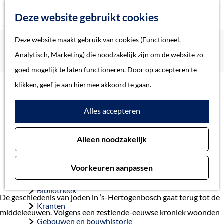
Z
Deze website gebruikt cookies
o
M
G
Deze website maakt gebruik van cookies (Functioneel,
Home
Verhalen
e
e
a
Home
Analytisch, Marketing) die noodzakelijk zijn om de website zo
Joods 's-Hertogenbosch en de Tweede Wereldoorlog
k
n
n
Verhalen
goed mogelijk te laten functioneren. Door op accepteren te
e
u
a
Thema
klikken, geef je aan hiermee akkoord te gaan.
n
a
Soort object
Joods 's-
Alles accepteren
r
d
Hertogenbosch en de
Collecties
Alleen noodzakelijk
e
Personen
Tweede Wereldoorlog
h
Beeld en geluid
Voorkeuren aanpassen
o
Archieven
m
Bibliotheek
De geschiedenis van joden in ’s-Hertogenbosch gaat terug tot de
e
Kranten
middeleeuwen. Volgens een zestiende-eeuwse kroniek woonden
p
Gebouwen en bouwhistorie