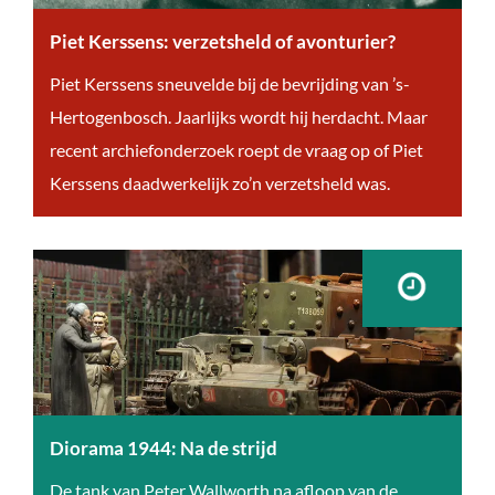
Piet Kerssens: verzetsheld of avonturier?
P
Piet Kerssens sneuvelde bij de bevrijding van ’s-
i
Hertogenbosch. Jaarlijks wordt hij herdacht. Maar
e
recent archiefonderzoek roept de vraag op of Piet
t
Kerssens daadwerkelijk zo’n verzetsheld was.
K
e
r
s
s
e
n
s
Diorama 1944: Na de strijd
:
D
De tank van Peter Wallworth na afloop van de