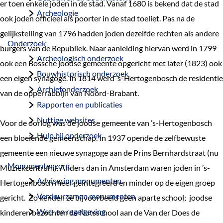
er toen enkele joden in de stad. Vanaf 1680 is bekend dat de stad
a
Archeologie
ook joden officieel als poorter in de stad toeliet. Pas na de
g
gelijkstelling van 1796 hadden joden dezelfde rechten als andere
e
Onderzoek
burgers van de Republiek. Naar aanleiding hiervan werd in 1799
Archeologisch onderzoek
ook een Bossche joodse gemeente opgericht met later (1823) ook
Bouwhistorisch onderzoek
een eigen synagoge. In 1814 werd ’s-Hertogenbosch de residentie
Archiefonderzoek
van de opperrabbijn van Noord-Brabant.
Rapporten en publicaties
Nuttige websites
Voor de oorlog was de joodse gemeente van ’s-Hertogenbosch
Hulp bij onderzoek
een bloeiende gemeenschap. In 1937 opende de zelfbewuste
gemeente een nieuwe synagoge aan de Prins Bernhardstraat (nu
Monumentenzorg
Muziekcentrum). Anders dan in Amsterdam waren joden in ’s-
Advisering monumenten
Hertogenbosch meer geïntegreerd en minder op de eigen groep
Verduurzamen monumenten
gericht. Zo kenden ze bijvoorbeeld geen aparte school; joodse
Wet- en regelgeving
kinderen bezochten de Nutsschool aan de Van der Does de