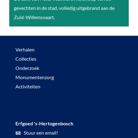
v
i
gevechten in de stad, volledig uitgebrand aan de
e
o
Zuid-Willemsvaart.
r
r
z
a
e
m
Verhalen
t
a
Collecties
s
1
Onderzoek
h
9
Monumentenzorg
e
4
Activiteiten
l
4
d
:
o
N
f
a
Erfgoed 's-Hertogenbosch
a
d
Stuur een email!
v
e