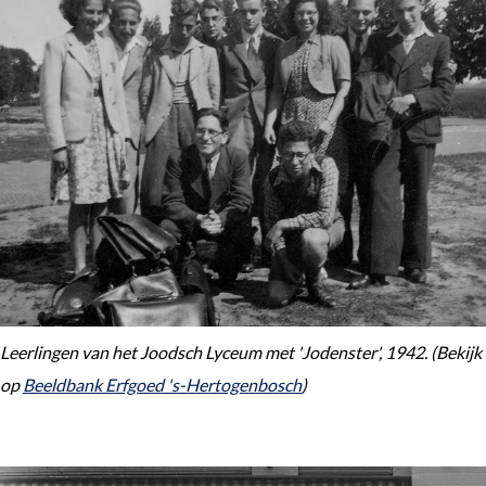
Leerlingen van het Joodsch Lyceum met 'Jodenster', 1942. (Bekijk
op
Beeldbank Erfgoed 's-Hertogenbosch
)