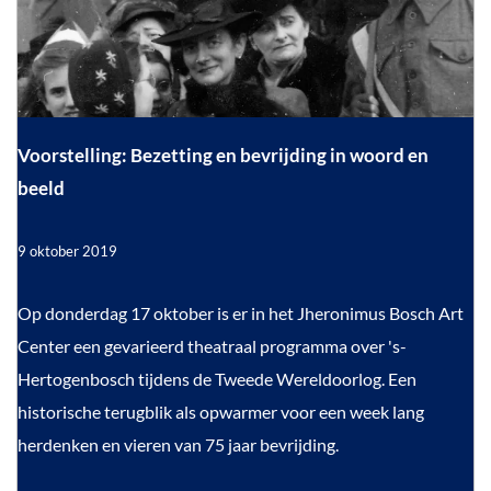
w
e
m
s
e
e
i
n
e
i
k
t
d
i
i
d
e
e
e
W
n
d
m
n
e
i
T
r
e
d
Voorstelling: Bezetting en bevrijding in woord en
e
d
w
l
l
beeld
e
d
e
e
l
o
e
e
o
e
e
9 oktober 2019
r
u
d
u
l
w
o
e
w
s
V
Op donderdag 17 oktober is er in het Jheronimus Bosch Art
g
e
W
s
o
Center een gevarieerd theatraal programma over 's-
a
r
e
e
o
Hertogenbosch tijdens de Tweede Wereldoorlog. Een
c
r
a
h
r
historische terugblik als opwarmer voor een week lang
i
e
r
s
herdenken en vieren van 75 jaar bevrijding.
e
f
l
c
t
s