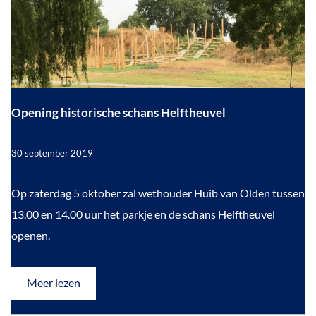
7
g
i
5
r
a
s
j
m
m
a
a
a
7
5
r
j
Opening historische schans Helftheuvel
a
v
a
r
r
30 september 2019
v
i
r
i
j
O
Op zaterdag 5 oktober zal wethouder Huib van Olden tussen
j
h
h
p
13.00 en 14.00 uur het parkje en de schans Helftheuvel
e
e
e
openen.
i
d
i
n
’
d
s
i
o
Meer lezen
-
v
’
n
H
e
e