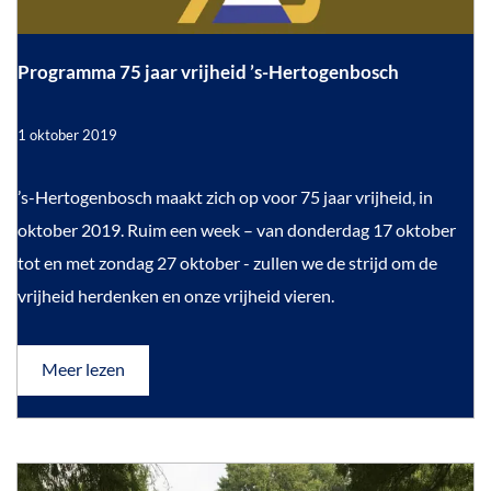
o
e
n
t
n
r
T
H
h
B
u
e
Programma 75 jaar vrijheid ’s-Hertogenbosch
i
i
e
e
g
n
t
h
r
B
1 oktober 2019
u
e
G
g
i
r
s
g
r
é
P
’s-Hertogenbosch maakt zich op voor 75 jaar vrijheid, in
é
o
r
oktober 2019. Ruim een week – van donderdag 17 oktober
o
o
tot en met zondag 27 oktober - zullen we de strijd om de
t
g
vrijheid herdenken en onze vrijheid vieren.
T
r
u
a
o
Meer lezen
v
i
m
e
g
m
r
P
h
a
r
o
u