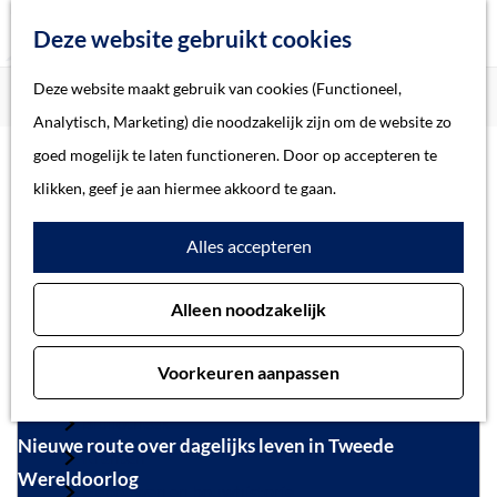
Z
Deze website gebruikt cookies
o
M
G
Deze website maakt gebruik van cookies (Functioneel,
Home
Actueel
e
e
a
Home
Analytisch, Marketing) die noodzakelijk zijn om de website zo
k
n
n
Verhalen
goed mogelijk te laten functioneren. Door op accepteren te
e
u
Actueel
a
Thema
klikken, geef je aan hiermee akkoord te gaan.
n
a
Soort object
Alles accepteren
r
d
Collecties
Alleen noodzakelijk
e
Personen
h
Beeld en geluid
Voorkeuren aanpassen
o
Archieven
m
Bibliotheek
Nieuwe route over dagelijks leven in Tweede
e
Kranten
Wereldoorlog
p
Gebouwen en bouwhistorie