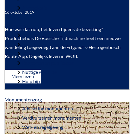
a
Archeologie
16 oktober 2019
g
e
Onderzoek
N
Hoe was dat nou, het leven tijdens de bezetting?
Archeologisch onderzoek
i
Productiehuis De Bossche Tijdmachine heeft een nieuwe
Bouwhistorisch onderzoek
e
wandeling toegevoegd aan de Erfgoed 's-Hertogenbosch
Archiefonderzoek
u
Route App: Dagelijks leven in WOII.
Rapporten en publicaties
w
Nuttige websites
e
o
Meer lezen
Hulp bij onderzoek
v
r
e
o
r
N
Monumentenzorg
u
i
e
Advisering monumenten
t
u
Verduurzamen monumenten
e
w
e
Wet- en regelgeving
o
r