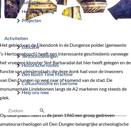
Subsidies
Herbestemming
Projecten
Activiteiten
Het gebied van de Eikendonk in de Dungense polder (gemeente
Educatie
’s-Hertogenbosch) heeft een interessante geschiedenis vanwege
Tentoonstellingen
het vroegere klooster Sint Barbaradal dat hier heeft gelegen en de
Historische routes
functie van pleisterplaats die deze donk had voor de inwoners
Den Bosch Time Machine
van Den Dungen op weg naar of komend van de stad. De
Cultuurhistorie en toerisme
monumentale Lindebomen langs de A2 markeren nog steeds de
Help ons mee
plek.
Op deze plaats heeft in de jaren 1960 een groep gedreven
Z
amateurarcheologen uit Den Dungen belangrijke archeologische
o