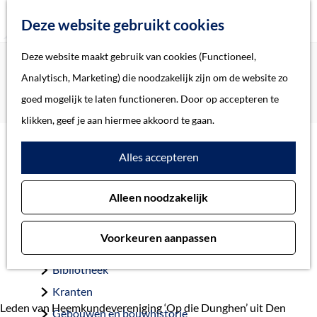
Z
Deze website gebruikt cookies
o
M
G
Deze website maakt gebruik van cookies (Functioneel,
Home
Actueel
e
e
a
Home
Analytisch, Marketing) die noodzakelijk zijn om de website zo
Archeologische vondsten klooster Eikendonk naar ’s-
k
n
n
Verhalen
goed mogelijk te laten functioneren. Door op accepteren te
Hertogenbosch
e
u
a
Thema
klikken, geef je aan hiermee akkoord te gaan.
n
a
Soort object
Archeologische vondsten
Alles accepteren
r
d
klooster Eikendonk naar ’s-
Collecties
Alleen noodzakelijk
e
Personen
Hertogenbosch
h
Beeld en geluid
Voorkeuren aanpassen
o
13 december 2019
Archieven
m
Bibliotheek
e
Kranten
p
Leden van Heemkundevereniging ‘Op die Dunghen’ uit Den
Gebouwen en bouwhistorie