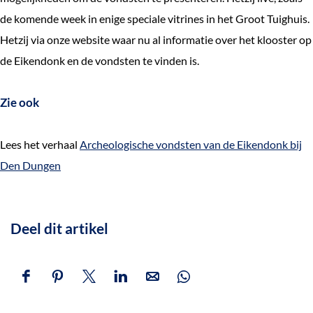
de komende week in enige speciale vitrines in het Groot Tuighuis.
Hetzij via onze website waar nu al informatie over het klooster op
de Eikendonk en de vondsten te vinden is.
Zie ook
Lees het verhaal
Archeologische vondsten van de Eikendonk bij
Den Dungen
Deel dit artikel
D
D
D
D
D
D
e
e
e
e
e
e