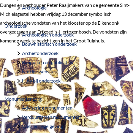
a
Dungen en wethouder Peter Raaijmakers van de gemeente Sint-
Archeologie
g
Michielsgestel hebben vrijdag 13 december symbolisch
e
archeologische vondsten van het klooster op de Eikendonk
Onderzoek
overgedragen aan Erfgoed ’s-Hertogenbosch. De vondsten zijn
Archeologisch onderzoek
komende week te bezichtigen in het Groot Tuighuis.
Bouwhistorisch onderzoek
Archiefonderzoek
Rapporten en publicaties
Nuttige websites
Hulp bij onderzoek
Monumentenzorg
Advisering monumenten
Verduurzamen monumenten
Wet- en regelgeving