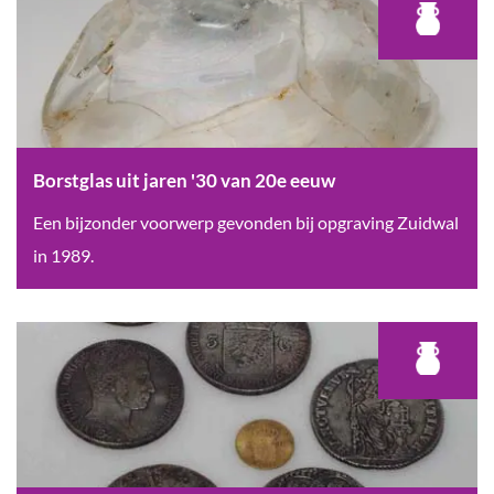
e
o
u
l
i
e
t
n
'
b
s
o
Borstglas uit jaren '30 van 20e eeuw
-
r
B
Een bijzonder voorwerp gevonden bij opgraving Zuidwal
H
d
o
in 1989.
e
u
r
r
i
s
t
t
t
o
d
g
g
e
l
e
1
a
n
6
s