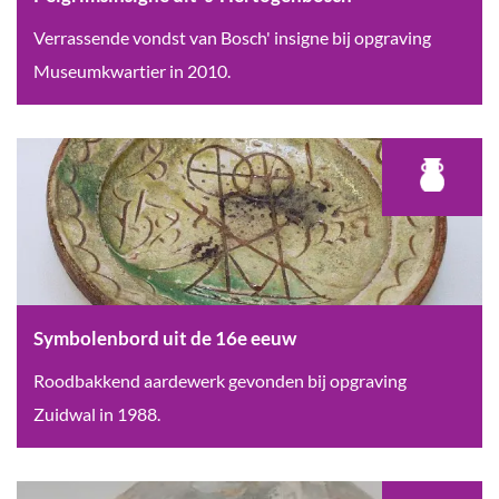
e
n
P
Verrassende vondst van Bosch' insigne bij opgraving
e
v
e
Museumkwartier in 2010.
u
a
l
w
l
g
k
r
e
i
n
m
i
s
e
i
r
n
Symbolenbord uit de 16e eeuw
s
s
S
Roodbakkend aardewerk gevonden bij opgraving
i
y
Zuidwal in 1988.
g
m
n
b