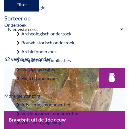
a
Filter
Archeologie
g
Sorteer op
e
Onderzoek
Archeologisch onderzoek
Bouwhistorisch onderzoek
Archiefonderzoek
62 verhalen gevonden
Rapporten en publicaties
Nuttige websites
Hulp bij onderzoek
Monumentenzorg
Advisering monumenten
Verduurzamen monumenten
Braadspit uit de 16e eeuw
Wet- en regelgeving