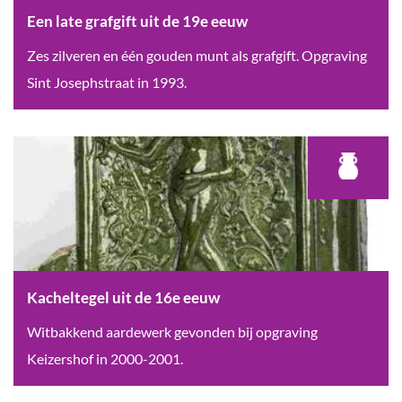
b
e
u
Een late grafgift uit de 19e eeuw
o
e
i
E
Zes zilveren en één gouden munt als grafgift. Opgraving
s
e
t
e
Sint Josephstraat in 1993.
c
u
j
n
h
w
a
l
r
a
e
t
n
e
'
g
3
r
0
a
Kacheltegel uit de 16e eeuw
v
f
K
Witbakkend aardewerk gevonden bij opgraving
a
g
a
Keizershof in 2000-2001.
n
i
c
2