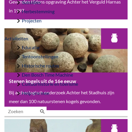
B
Gevonden tijdens opgraving Achter het Verguld Harnas
Subsidies
r
in 1997.
Herbestemming
a
Projecten
a
d
Activiteiten
s
Educatie
p
Tentoonstellingen
i
Historische routes
t
Den Bosch Time Machine
u
Stenen kogels uit de 16e eeuw
Cultuurhistorie en toerisme
i
S
Bij archeologisch onderzoek Achter het Stadhuis zijn
Help ons mee
t
t
meer dan 100 natuurstenen kogels gevonden.
d
e
e
n
Z
1
e
o