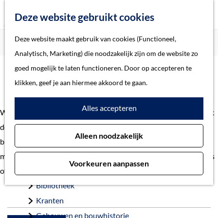
Z
Deze website gebruikt cookies
o
M
G
Deze website maakt gebruik van cookies (Functioneel,
Home
Verhalen
e
e
a
Home
Analytisch, Marketing) die noodzakelijk zijn om de website zo
k
n
n
Verhalen
goed mogelijk te laten functioneren. Door op accepteren te
e
u
Verhalen
a
Thema
klikken, geef je aan hiermee akkoord te gaan.
n
a
Soort object
Alles accepteren
r
Welkom bij de verhalen uit gemeente 's-Hertogenbosch. Ontdek
d
Collecties
de geschiedenis en het heden van 's-Hertogenbosch. Van
Alleen noodzakelijk
e
Personen
bijzondere vondst tot belangrijke gebeurtenis. En van
h
Beeld en geluid
monumentaal pand tot voorbeelden van restauraties. Heb je tips
Voorkeuren aanpassen
o
Archieven
of vragen?
Neem contact
op met onze redactie.
m
Bibliotheek
e
Kranten
p
Gebouwen en bouwhistorie