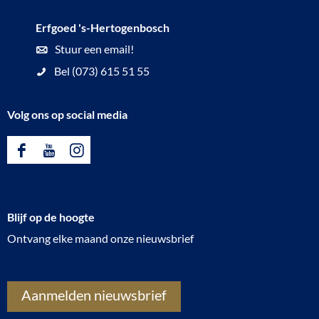
Erfgoed 's-Hertogenbosch
Stuur een email!
Bel (073) 615 51 55
Volg ons op social media
F
Y
I
a
o
n
c
u
s
Blijf op de hoogte
e
T
t
Ontvang elke maand onze nieuwsbrief
b
u
a
o
b
g
o
e
r
Aanmelden nieuwsbrief
k
E
a