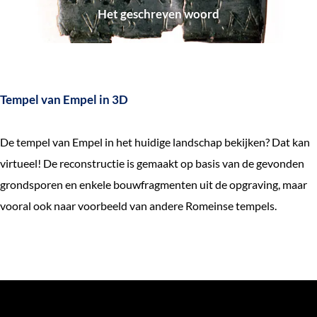
a
r
Het geschreven woord
p
e
v
e
n
Tempel van Empel in 3D
w
o
De tempel van Empel in het huidige landschap bekijken? Dat kan
o
virtueel! De reconstructie is gemaakt op basis van de gevonden
r
grondsporen en enkele bouwfragmenten uit de opgraving, maar
d
vooral ook naar voorbeeld van andere Romeinse tempels.