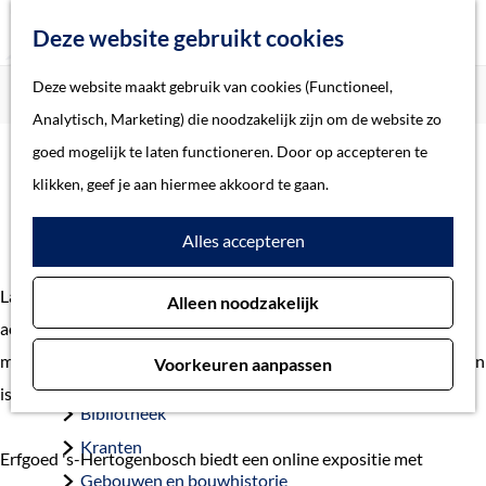
Z
Deze website gebruikt cookies
o
M
G
Deze website maakt gebruik van cookies (Functioneel,
Home
Landing
Romeinen in 's-Hertogenbosch
e
e
a
Home
Analytisch, Marketing) die noodzakelijk zijn om de website zo
k
n
n
Verhalen
goed mogelijk te laten functioneren. Door op accepteren te
e
u
Romeinen in 's-
a
Thema
klikken, geef je aan hiermee akkoord te gaan.
n
a
Hertogenbosch
Soort object
Alles accepteren
r
d
Collecties
Langs de Maas was in de Romeinse tijd volop bewoning en
Alleen noodzakelijk
e
Personen
activiteit. Ook in ’s-Hertogenbosch was dat het geval, met als
h
Beeld en geluid
meest bijzondere plek het heiligdom dat bij Empel teruggevonden
Voorkeuren aanpassen
o
Archieven
is: de tempel van Empel.
m
Bibliotheek
e
Kranten
Erfgoed 's-Hertogenbosch biedt een online expositie met
p
Gebouwen en bouwhistorie