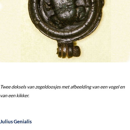
e
k
e
n
Twee deksels van zegeldoosjes met afbeelding van een vogel en
van een kikker.
Julius Genialis