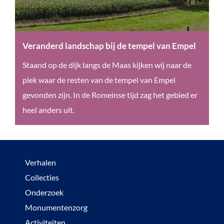
n
e
n
e
Veranderd landschap bij de tempel van Empel
n
V
Staand op de dijk langs de Maas kijken wij naar de
t
e
plek waar de resten van de tempel van Empel
e
r
gevonden zijn. In de Romeinse tijd zag het gebied er
m
a
heel anders uit.
p
n
e
d
l
e
Verhalen
v
r
Collecties
a
d
Onderzoek
n
l
Monumentenzorg
E
a
Activiteiten