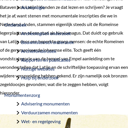
a
Bataven ook Latijn? Konden ze dat lezen en schrijven? Je vraagt
Archeologie
g
het je af, want stenen met monumentale inscripties die we in
e
Nederland vinden, stammen eigenlijk steeds uit de Romeinse
Onderzoek
legerplaatsen of een stad als Noviomagus. Dat duidt op gebruik
Archeologisch onderzoek
van Latijn door een beperkte groep mensen: de echte Romeinen
Bouwhistorisch onderzoek
of de geromaniseerde inheemse elite. Toch geeft één
Archiefonderzoek
vondstcategorie van de tempel van Empel aanleiding om te
Rapporten en publicaties
veronderstellen dat Latijn en de schriftelijke toepassing ervan een
Nuttige websites
wijdere verspreiding hebben gekend. Er zijn namelijk ook bronzen
Hulp bij onderzoek
zegeldoosjes gevonden; wat die te zeggen hebben, volgt
hieronder.
Monumentenzorg
Advisering monumenten
Verduurzamen monumenten
Wet- en regelgeving