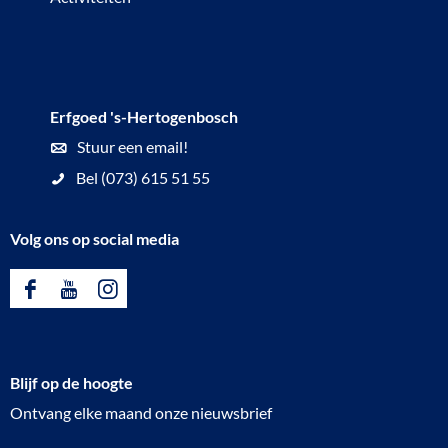
m
n
p
d
e
s
l
c
Erfgoed 's-Hertogenbosch
a
h
Stuur een email!
n
a
Bel (073) 615 51 55
n
p
o
b
Volg ons op social media
n
i
u
j
F
Y
I
d
a
o
n
e
c
u
s
t
Blijf op de hoogte
e
T
t
e
Ontvang elke maand onze nieuwsbrief
b
u
a
m