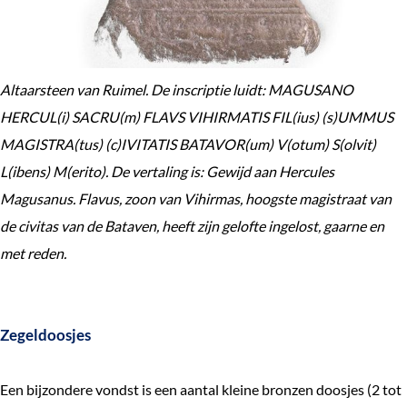
Altaarsteen van Ruimel. De inscriptie luidt: MAGUSANO
HERCUL(i) SACRU(m) FLAVS VIHIRMATIS FIL(ius) (s)UMMUS
MAGISTRA(tus) (c)IVITATIS BATAVOR(um) V(otum) S(olvit)
L(ibens) M(erito). De vertaling is: Gewijd aan Hercules
Magusanus. Flavus, zoon van Vihirmas, hoogste magistraat van
de civitas van de Bataven, heeft zijn gelofte ingelost, gaarne en
met reden.
Zegeldoosjes
Een bijzondere vondst is een aantal kleine bronzen doosjes (2 tot