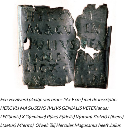
Een verzilverd plaatje van brons (9 x 9 cm.) met de inscriptie:
HERCVLI MAGUSENO IVLIVS GENIALIS VETER(anus)
LEG(ionis) X G(eminae) P(iae) F(idelis) V(otum) S(olvit) L(ibens)
L(aetus) M(erito). Ofwel: ‘Bij Hercules Magusanus heeft Julius