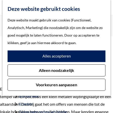
Z
Deze website gebruikt cookies
o
M
G
Deze website maakt gebruik van cookies (Functioneel,
Home
Verhalen
e
e
a
Home
Analytisch, Marketing) die noodzakelijk zijn om de website zo
Het geschreven woord in de Romeinse tijd
k
n
n
Verhalen
goed mogelijk te laten functioneren. Door op accepteren te
e
u
a
Thema
klikken, geef je aan hiermee akkoord te gaan.
n
a
Soort object
Het geschreven woord
Alles accepteren
r
d
in de Romeinse tijd
Collecties
Alleen noodzakelijk
e
Personen
h
Beeld en geluid
Voorkeuren aanpassen
o
Archieven
Er zijn enkele Latijnse inscripties die verband houden met de
m
Bibliotheek
tempel van Empel, zoals een klein metalen wijdingsplaatje en een
e
Kranten
altaarsteen. Daarbij gaat het om offers van mensen die tot de
p
lokale bovenlaag behoord zullen hebben. Maar kenden gewone
Gebouwen en bouwhistorie