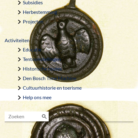
Subsidies
Herbestemming
Projecten
Activiteiten
Educatie
Tentoonstellingen
Historische routes
Den Bosch Time Machine
Cultuurhistorie en toerisme
Help ons mee
Z
o