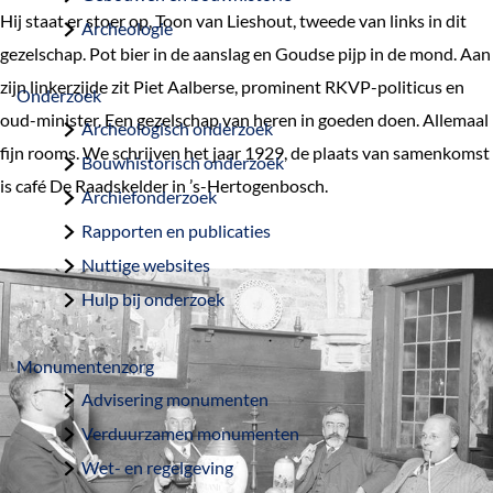
a
Hij staat er stoer op, Toon van Lieshout, tweede van links in dit
Archeologie
g
gezelschap. Pot bier in de aanslag en Goudse pijp in de mond. Aan
e
zijn linkerzijde zit Piet Aalberse, prominent RKVP-politicus en
Onderzoek
oud-minister. Een gezelschap van heren in goeden doen. Allemaal
Archeologisch onderzoek
fijn rooms. We schrijven het jaar 1929, de plaats van samenkomst
Bouwhistorisch onderzoek
is café De Raadskelder in ’s-Hertogenbosch.
Archiefonderzoek
Rapporten en publicaties
Nuttige websites
Hulp bij onderzoek
Monumentenzorg
Advisering monumenten
Verduurzamen monumenten
Wet- en regelgeving