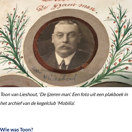
e
k
e
n
Toon van Lieshout, 'De ijzeren man'. Een foto uit een plakboek in
het archief van de kegelclub 'Mobilia'.
Wie was Toon?