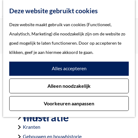
Z
Deze website gebruikt cookies
o
M
G
Deze website maakt gebruik van cookies (Functioneel,
Home
Verhalen
e
e
a
Home
Analytisch, Marketing) die noodzakelijk zijn om de website zo
Toon van Lieshout: een leven ten dienste van De
k
n
n
Verhalen
goed mogelijk te laten functioneren. Door op accepteren te
Katholieke Illustratie
e
u
a
Thema
klikken, geef je aan hiermee akkoord te gaan.
n
a
Soort object
Alles accepteren
r
Toon van Lieshout: een
d
Collecties
Alleen noodzakelijk
e
leven ten dienste van
Personen
h
Beeld en geluid
De Katholieke
Voorkeuren aanpassen
o
Archieven
Illustratie
m
Bibliotheek
e
Kranten
p
Gebouwen en bouwhistorie