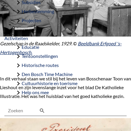
Subsidies
Herbestemming
Projecten
Activiteiten
Gezelschap in de Raadskelder, 1929.
©
Beeldbank Erfgoed 's-
Educatie
Hertogenbosch.
Tentoonstellingen
Historische routes
Den Bosch Time Machine
In dit verhaal staan we stil bij het leven van Bosschenaar Toon van
Cultuurhistorie en toerisme
Lieshout en zijn levenslange inzet voor het blad De Katholieke
Help ons mee
Illustratie. Het was het huisblad van het goed katholieke gezin.
Z
o