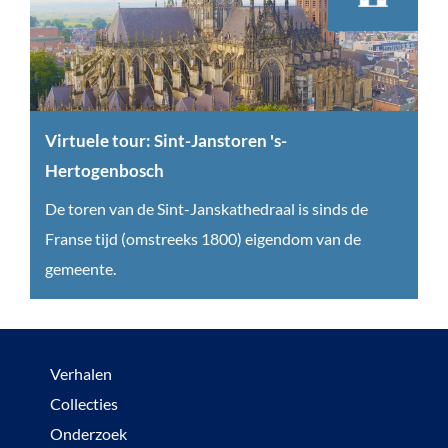
l
e
t
o
u
Virtuele tour: Sint-Janstoren 's-
r
Hertogenbosch
:
V
De toren van de Sint-Janskathedraal is sinds de
S
i
Franse tijd (omstreeks 1800) eigendom van de
t
r
gemeente.
a
t
d
u
h
e
Verhalen
u
l
Collecties
i
e
Onderzoek
s
t