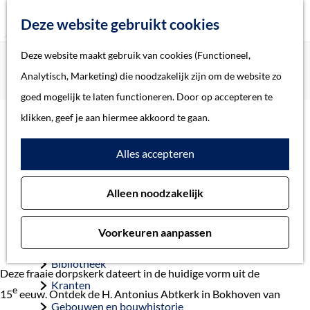
Z
Deze website gebruikt cookies
o
M
G
Deze website maakt gebruik van cookies (Functioneel,
Home
Verhalen
e
e
a
Home
Analytisch, Marketing) die noodzakelijk zijn om de website zo
Virtuele tour: H. Antonius Abtkerk Bokhoven
k
n
n
Verhalen
goed mogelijk te laten functioneren. Door op accepteren te
e
u
a
Thema
klikken, geef je aan hiermee akkoord te gaan.
n
a
Soort object
Virtuele tour: H.
Alles accepteren
r
d
Antonius Abtkerk
Collecties
Alleen noodzakelijk
e
Personen
Bokhoven
h
Beeld en geluid
Voorkeuren aanpassen
o
Archieven
m
Bibliotheek
Deze fraaie dorpskerk dateert in de huidige vorm uit de
e
Kranten
e
15
eeuw. Ontdek de H. Antonius Abtkerk in Bokhoven van
p
Gebouwen en bouwhistorie