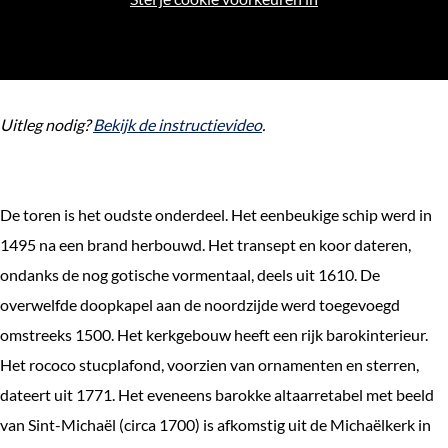
e
k
e
n
Uitleg nodig?
Bekijk de instructievideo
.
De toren is het oudste onderdeel. Het eenbeukige schip werd in
1495 na een brand herbouwd. Het transept en koor dateren,
ondanks de nog gotische vormentaal, deels uit 1610. De
overwelfde doopkapel aan de noordzijde werd toegevoegd
omstreeks 1500. Het kerkgebouw heeft een rijk barokinterieur.
Het rococo stucplafond, voorzien van ornamenten en sterren,
dateert uit 1771. Het eveneens barokke altaarretabel met beeld
van Sint-Michaël (circa 1700) is afkomstig uit de Michaëlkerk in