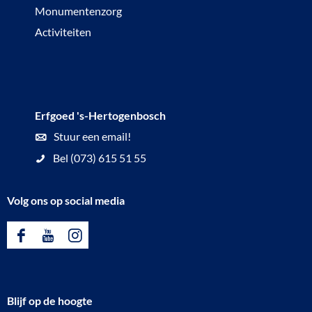
Monumentenzorg
'
o
Activiteiten
s
u
-
r
H
:
e
S
Erfgoed 's-Hertogenbosch
r
i
Stuur een email!
t
n
Bel (073) 615 51 55
o
t
g
-
Volg ons op social media
e
J
n
a
F
Y
I
b
n
a
o
n
o
s
c
u
s
s
t
Blijf op de hoogte
e
T
t
c