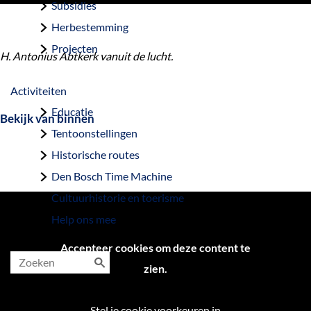
Subsidies
Herbestemming
Projecten
H. Antonius Abtkerk vanuit de lucht.
Activiteiten
Educatie
Bekijk van binnen
Tentoonstellingen
Historische routes
Den Bosch Time Machine
Cultuurhistorie en toerisme
Help ons mee
Accepteer cookies om deze content te
zien.
Z
o
Stel je cookie voorkeuren in