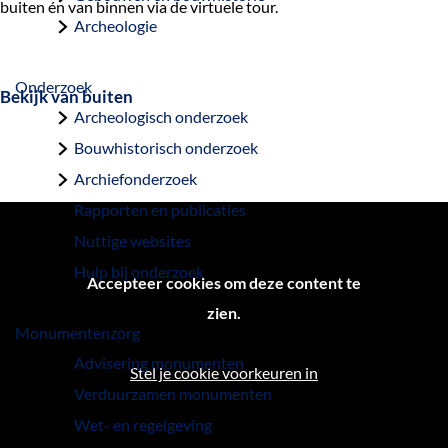
buiten én van binnen via de virtuele tour.
a
Archeologie
g
e
Onderzoek
Bekijk van buiten
Archeologisch onderzoek
Bouwhistorisch onderzoek
Archiefonderzoek
Rapporten en publicaties
Nuttige websites
Hulp bij onderzoek
Accepteer cookies om deze content te
zien.
Monumentenzorg
Advisering monumenten
Stel je cookie voorkeuren in
Verduurzamen monumenten
Wet- en regelgeving