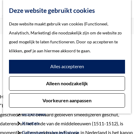
Z
Deze website gebruikt cookies
o
M
G
Deze website maakt gebruik van cookies (Functioneel,
Home
Verhalen
Stuer Ghewalt (Boze Griet)
e
e
a
Home
Analytisch, Marketing) die noodzakelijk zijn om de website zo
k
n
n
Verhalen
goed mogelijk te laten functioneren. Door op accepteren te
e
u
a
Thema
klikken, geef je aan hiermee akkoord te gaan.
n
Stuer Ghewalt (Boze
a
Soort object
Alles accepteren
r
Griet)
d
Collecties
Alleen noodzakelijk
e
Personen
h
Beeld en geluid
Het “Stuer Ghewalt” (Stoer Geweld), in de volksmond ook wel
Voorkeuren aanpassen
o
Archieven
“Boze Griet” genoemd is een Bosch’ kanon met een bijzondere
m
Bibliotheek
geschiedenis. Dit bewaard gebleven smeedijzeren geschut,
e
Kranten
daterend uit het einde van de middeleeuwen (1511-1512), is
p
momenteel uiterst zeldzaam in Europa, in Nederland is het kanon
Gebouwen en bouwhistorie