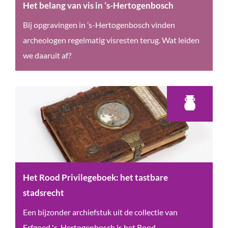
Het belang van vis in ’s-Hertogenbosch
H
Bij opgravingen in ’s-Hertogenbosch vinden
e
archeologen regelmatig visresten terug. Wat leiden
t
we daaruit af?
b
e
l
a
n
g
v
a
Het Rood Privilegeboek: het tastbare
n
stadsrecht
v
H
Een bijzonder archiefstuk uit de collectie van
i
e
Erfgoed 's-Hertogenbosch is het Rood