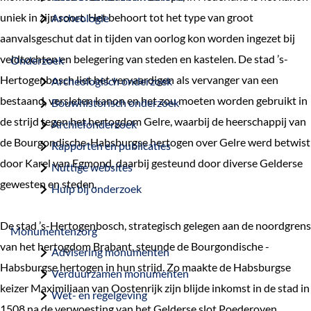
a
uniek in zijn soort. Het behoort tot het type van groot
Archeologie
g
aanvalsgeschut dat in tijden van oorlog kon worden ingezet bij
e
veldtochten en belegering van steden en kastelen. De stad ’s-
Onderzoek
Hertogenbosch liet het vervaardigen als vervanger van een
Archeologisch onderzoek
bestaand, versleten kanon en het zou moeten worden gebruikt in
Bouwhistorisch onderzoek
de strijd tegen het hertogdom Gelre, waarbij de heerschappij van
Archiefonderzoek
de Bourgondische-Habsburgse hertogen over Gelre werd betwist
Rapporten en publicaties
door Karel van Egmond, daarbij gesteund door diverse Gelderse
Nuttige websites
gewesten en steden.
Hulp bij onderzoek
De stad ’s-Hertogenbosch, strategisch gelegen aan de noordgrens
Monumentenzorg
van het hertogdom Brabant, steunde de Bourgondische -
Advisering monumenten
Habsburgse hertogen in hun strijd. Zo maakte de Habsburgse
Verduurzamen monumenten
keizer Maximiliaan van Oostenrijk zijn blijde inkomst in de stad in
Wet- en regelgeving
1508 na de verwoesting van het Gelderse slot Poederoyen