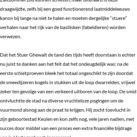
e
draagwijdte, zelfs bij een goed functionerend laatmiddeleeuws
k
kanon bij lange na niet te halen en moeten dergelijke “stuere”
e
verhalen naar het rijk van de basilisken (fabeldieren) worden
n
verwezen.
Dat het Stuer Ghewalt de tand des tijds heeft doorstaan is echter
nu juist te danken aan het feit dat het ondeugdelijk was: na de
eerste schietproeven bleek het totaal ongeschikt te zijn doordat
de smeedijzeren kogels in stukken uit de loop dwarrelden, vrijwel
zeker ten gevolge van een verkeerd uitboren van de loop. De smid
ontvluchtte de stad na diverse vruchteloze pogingen om de
vuurmond alsnog aan de praat te krijgen. Hij zocht toevlucht in
zijn geboortestad Keulen en kon zelfs nog, vele jaren nadien, met
succes door middel van een proces een extra financiële bijdrage