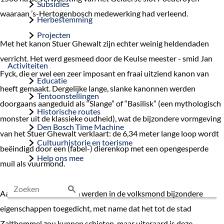
Subsidies
waaraan ’s-Hertogenbosch medewerking had verleend.
Herbestemming
Projecten
Met het kanon Stuer Ghewalt zijn echter weinig heldendaden
verricht. Het werd gesmeed door de Keulse meester - smid Jan
Activiteiten
Fyck, die er wel een zeer imposant en fraai uitziend kanon van
Educatie
heeft gemaakt. Dergelijke lange, slanke kanonnen werden
Tentoonstellingen
doorgaans aangeduid als “Slange” of “Basilisk” (een mythologisch
Historische routes
monster uit de klassieke oudheid), wat de bijzondere vormgeving
Den Bosch Time Machine
van het Stuer Ghewalt verklaart: de 6,34 meter lange loop wordt
Cultuurhistorie en toerisme
beëindigd door een (fabel-) dierenkop met een opengesperde
Help ons mee
muil als vuurmond.
Aan het Bossche kanon werden in de volksmond bijzondere
Z
eigenschappen toegedicht, met name dat het tot de stad
o
Zaltbommel zou kunnen schieten, maar uiteraard is deze