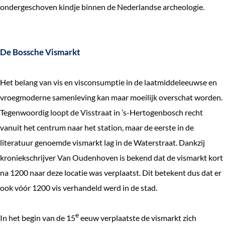
ondergeschoven kindje binnen de Nederlandse archeologie.
e
k
e
De Bossche Vismarkt
n
Het belang van vis en visconsumptie in de laatmiddeleeuwse en
vroegmoderne samenleving kan maar moeilijk overschat worden.
Tegenwoordig loopt de Visstraat in ’s-Hertogenbosch recht
vanuit het centrum naar het station, maar de eerste in de
literatuur genoemde vismarkt lag in de Waterstraat. Dankzij
kroniekschrijver Van Oudenhoven is bekend dat de vismarkt kort
na 1200 naar deze locatie was verplaatst. Dit betekent dus dat er
ook vóór 1200 vis verhandeld werd in de stad.
e
In het begin van de 15
eeuw verplaatste de vismarkt zich