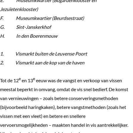
E.
Museumkwartier (Bogardenklooster en
Jezuïetenklooster)
F.
Museumkwartier (Beurdsestraat)
G.
Sint-Janskerkhof
H.
In den Boerenmouw
1.
Vismarkt buiten de Leuvense Poort
2.
Vismarkt aan de kop van de haven
e
e
Tot de 12
en 13
eeuw was de vangst en verkoop van vissen
meestal beperkt in omvang, omdat de vis snel bedierf. De komst
van vernieuwingen – zoals betere conserveringsmethoden
(bijvoorbeeld haringkaken), betere vangstmethoden (zoals het
vissen met een vleet) en betere en snellere
vervoersmogelijkheden – maakten handel in vis aantrekkelijker.