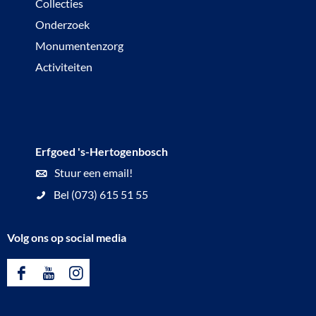
Collecties
b
t
Onderzoek
o
m
Monumentenzorg
s
e
Activiteiten
c
t
h
s
t
a
Erfgoed 's-Hertogenbosch
d
Stuur een email!
s
Bel (073) 615 51 55
k
r
Volg ons op social media
a
a
F
Y
I
n
a
o
n