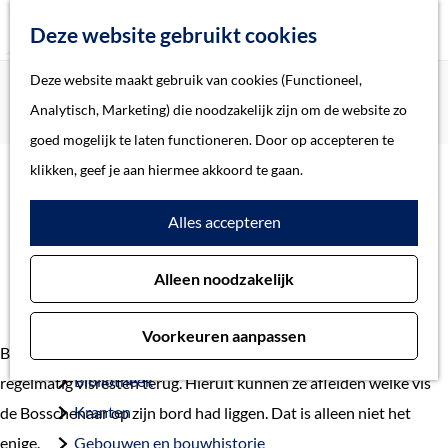
Z
Deze website gebruikt cookies
o
M
G
Deze website maakt gebruik van cookies (Functioneel,
Home
Verhalen
e
e
a
Home
Analytisch, Marketing) die noodzakelijk zijn om de website zo
Het belang van vis in ’s-Hertogenbosch
k
n
n
Verhalen
goed mogelijk te laten functioneren. Door op accepteren te
e
u
a
Thema
klikken, geef je aan hiermee akkoord te gaan.
n
a
Soort object
Het belang van vis in ’s-
Alles accepteren
r
d
Hertogenbosch
Collecties
Alleen noodzakelijk
e
Personen
h
Beeld en geluid
Voorkeuren aanpassen
o
Archieven
Bij opgravingen in ’s-Hertogenbosch vinden archeologen
m
Bibliotheek
regelmatig visresten terug. Hieruit kunnen ze afleiden welke vis
e
Kranten
de Bosschenaar op zijn bord had liggen. Dat is alleen niet het
p
enige.
Gebouwen en bouwhistorie