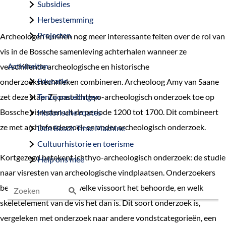
Subsidies
Herbestemming
Projecten
Archeologen kunnen nog meer interessante feiten over de rol van
vis in de Bossche samenleving achterhalen wanneer ze
Activiteiten
verschillende archeologische en historische
Educatie
onderzoekstechnieken combineren. Archeoloog Amy van Saane
zet deze stap. Zij past ichthyo-archeologisch onderzoek toe op
Tentoonstellingen
Bossche visresten uit de periode 1200 tot 1700. Dit combineert
Historische routes
ze met archiefonderzoek en ander archeologisch onderzoek.
Den Bosch Time Machine
Cultuurhistorie en toerisme
Kortgezegd betekent ichthyo-archeologisch onderzoek: de studie
Help ons mee
naar visresten van archeologische vindplaatsen. Onderzoekers
bekijken per botje tot welke vissoort het behoorde, en welk
skeletelement van de vis het dan is. Dit soort onderzoek is,
Z
vergeleken met onderzoek naar andere vondstcategorieën, een
o