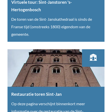
Virtuele tour: Sint-Janstoren 's-
Hertogenbosch
V
De toren van de Sint-Janskathedraal is sinds de
i
Franse tijd (omstreeks 1800) eigendom van de
r
gemeente.
t
u
e
l
e
t
o
u
Restauratie toren Sint-Jan
r
R
Op deze pagina verschijnt binnenkort meer
:
e
informatie over de restauratie van de Sint-