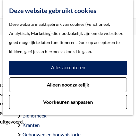
Z
Deze website gebruikt cookies
o
M
G
Deze website maakt gebruik van cookies (Functioneel,
Home
Verhalen
Klokken toren Sint-Jan
e
e
a
Home
Analytisch, Marketing) die noodzakelijk zijn om de website zo
k
n
n
Verhalen
goed mogelijk te laten functioneren. Door op accepteren te
e
u
a
Thema
klikken, geef je aan hiermee akkoord te gaan.
n
Klokken toren Sint-Jan
a
Soort object
Alles accepteren
r
d
Collecties
Alleen noodzakelijk
De klokken van de Sint-Jan hoor je de komende maanden een
e
Personen
stuk minder vaak. Ze hangen vanaf 19 oktober 2020 namelijk
h
Beeld en geluid
Voorkeuren aanpassen
regelmatig stil. Vanaf die datum wordt de toren gedeeltelijk
o
Archieven
gerestaureerd en worden er onderhoudswerkzaamheden
m
Bibliotheek
uitgevoerd.
e
Kranten
p
Gebouwen en bouwhistorie