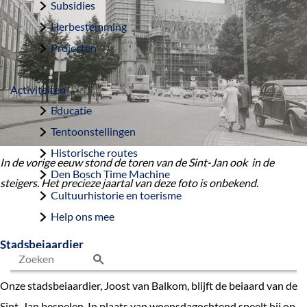
Subsidies
Herbestemming
Projecten
Activiteiten
Educatie
Tentoonstellingen
Historische routes
In de vorige eeuw stond de toren van de Sint-Jan ook in de
Den Bosch Time Machine
steigers. Het precieze jaartal van deze foto is onbekend.
Cultuurhistorie en toerisme
Help ons mee
Stadsbeiaardier
Z
Onze stadsbeiaardier, Joost van Balkom, blijft de beiaard van de
o
Sint-Jan bespelen. In plaats van woensdagochtend speelt hij op