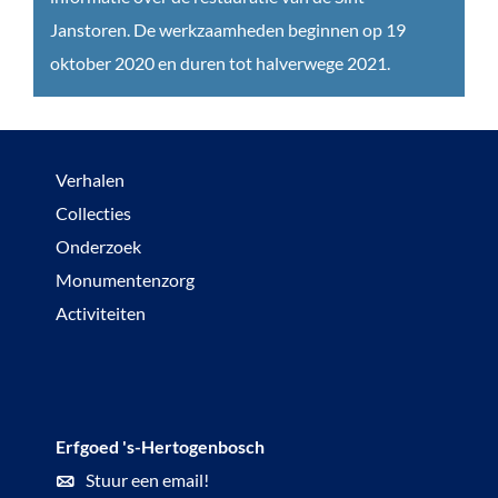
S
s
Janstoren. De werkzaamheden beginnen op 19
i
t
oktober 2020 en duren tot halverwege 2021.
n
a
t
u
-
r
Verhalen
J
a
Collecties
a
t
Onderzoek
n
i
Monumentenzorg
s
e
Activiteiten
t
t
o
o
r
r
e
e
Erfgoed 's-Hertogenbosch
n
n
Stuur een email!
'
S