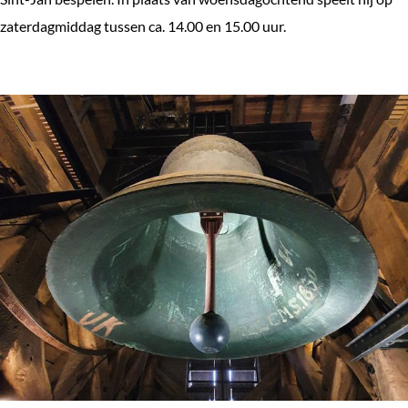
e
zaterdagmiddag tussen ca. 14.00 en 15.00 uur.
k
e
n