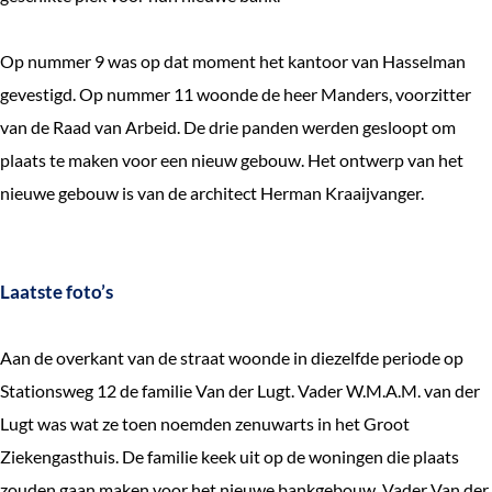
e
k
Op nummer 9 was op dat moment het kantoor van Hasselman
e
gevestigd. Op nummer 11 woonde de heer Manders, voorzitter
n
van de Raad van Arbeid. De drie panden werden gesloopt om
plaats te maken voor een nieuw gebouw. Het ontwerp van het
nieuwe gebouw is van de architect Herman Kraaijvanger.
Laatste foto’s
Aan de overkant van de straat woonde in diezelfde periode op
Stationsweg 12 de familie Van der Lugt. Vader W.M.A.M. van der
Lugt was wat ze toen noemden zenuwarts in het Groot
Ziekengasthuis. De familie keek uit op de woningen die plaats
zouden gaan maken voor het nieuwe bankgebouw. Vader Van der