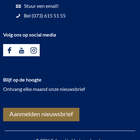
C
Stuur een email!
e
Bel (073) 615 51 55
m
e
Volg ons op social media
n
t
F
Y
I
r
a
o
n
u
c
u
s
m
Blijf op de hoogte
e
T
t
Ontvang elke maand onze nieuwsbrief
b
u
a
o
b
g
o
e
r
Aanmelden nieuwsbrief
k
E
a
E
r
m
r
f
E