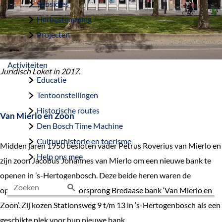
Subsidies
Herbestemming
Projecten
Activiteiten
Juridisch Loket in 2017.
Educatie
Tentoonstellingen
Historische routes
Van Mierlo en Zoon
Den Bosch Time Machine
Cultuurhistorie en toerisme
Midden jaren 1950 besloten vader Petrus Roverius van Mierlo en
Help ons mee
zijn zoon Jacobus Johannes van Mierlo om een nieuwe bank te
openen in ’s-Hertogenbosch. Deze beide heren waren de
oprichters van de van oorsprong Bredaase bank ‘Van Mierlo en
Z
Zoon’. Zij kozen Stationsweg 9 t/m 13 in ‘s-Hertogenbosch als een
o
geschikte plek voor hun nieuwe bank.