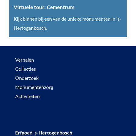
S
Virtuele tour: Cementrum
i
V
Kijk binnen bij een van de unieke monumenten in 's-
n
i
Hertogenbosch.
t
r
G
t
e
u
Verhalen
e
e
Collecties
r
l
Onderzoek
t
e
Monumentenzorg
r
t
Activiteiten
u
o
i
u
d
r
:
Erfgoed 's-Hertogenbosch