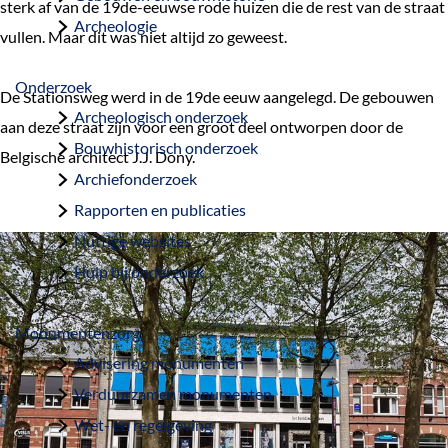
sterk af van de 19de-eeuwse rode huizen die de rest van de straat
a
Archeologie
vullen. Maar dit was niet altijd zo geweest.
g
e
Onderzoek
De Stationsweg werd in de 19de eeuw aangelegd. De gebouwen
Archeologisch onderzoek
aan deze straat zijn voor een groot deel ontworpen door de
Bouwhistorisch onderzoek
Belgische architect J.J. Dony.
Archiefonderzoek
Rapporten en publicaties
Nuttige websites
Hulp bij onderzoek
Monumentenzorg
Advisering monumenten
Verduurzamen monumenten
Wet- en regelgeving