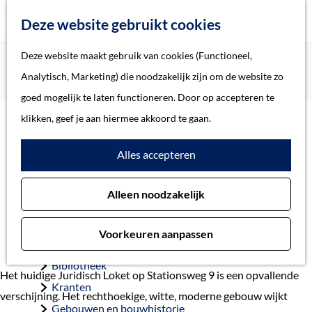
Z
Deze website gebruikt cookies
o
M
G
Deze website maakt gebruik van cookies (Functioneel,
Home
Verhalen
e
e
a
Home
Analytisch, Marketing) die noodzakelijk zijn om de website zo
De laatste foto’s Stationsweg 9, 11 en 13
k
n
n
Verhalen
goed mogelijk te laten functioneren. Door op accepteren te
e
u
a
Thema
klikken, geef je aan hiermee akkoord te gaan.
n
a
Soort object
De laatste foto’s
Alles accepteren
r
d
Stationsweg 9, 11 en
Collecties
Alleen noodzakelijk
e
Personen
13
h
Beeld en geluid
Voorkeuren aanpassen
o
Archieven
m
Bibliotheek
Het huidige Juridisch Loket op Stationsweg 9 is een opvallende
e
Kranten
verschijning. Het rechthoekige, witte, moderne gebouw wijkt
p
Gebouwen en bouwhistorie