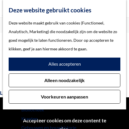
Z
Deze website gebruikt cookies
o
M
G
Deze website maakt gebruik van cookies (Functioneel,
Home
Verhalen
Diorama 1944: Na de strijd
e
e
a
Home
Analytisch, Marketing) die noodzakelijk zijn om de website zo
k
n
n
Verhalen
goed mogelijk te laten functioneren. Door op accepteren te
e
u
a
Thema
klikken, geef je aan hiermee akkoord te gaan.
n
Diorama 1944: Na de
a
Soort object
Alles accepteren
r
strijd
d
Collecties
Alleen noodzakelijk
e
Personen
h
Beeld en geluid
Luister naar het verhaal
Voorkeuren aanpassen
o
Archieven
m
Bibliotheek
e
Kranten
Accepteer cookies om deze content te
p
Gebouwen en bouwhistorie