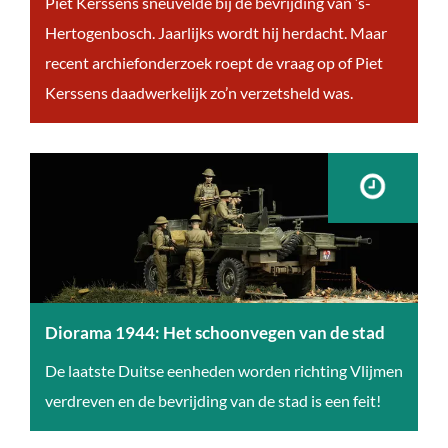
P
Piet Kerssens sneuvelde bij de bevrijding van ’s-
i
Hertogenbosch. Jaarlijks wordt hij herdacht. Maar
e
recent archiefonderzoek roept de vraag op of Piet
t
Kerssens daadwerkelijk zo’n verzetsheld was.
K
e
r
s
s
e
n
s
Diorama 1944: Het schoonvegen van de stad
:
D
De laatste Duitse eenheden worden richting Vlijmen
v
i
verdreven en de bevrijding van de stad is een feit!
e
o