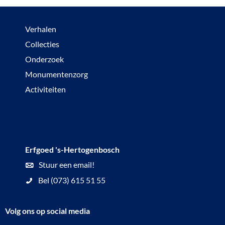
r
r
z
a
Verhalen
e
m
Collecties
t
a
Onderzoek
s
1
Monumentenzorg
h
9
Activiteiten
e
4
l
4
d
:
o
H
Erfgoed 's-Hertogenbosch
f
e
Stuur een email!
a
t
Bel (073) 615 51 55
v
s
o
c
Volg ons op social media
n
h