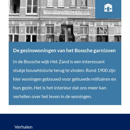
z
o
e
k
n
a
De gezinswoningen van het Bossche garnizoen
a
D
In de Bossche wijk Het Zand is een interessant
r
e
stukje bouwhistorie terug te vinden. Rond 1900 zijn
e
g
hier woningen gebouwd voor gehuwde militairen en
e
e
hun gezin. Het is het interieur dat ons meer kan
u
z
vertellen over het leven in de woningen.
w
i
e
n
n
s
Verhalen
o