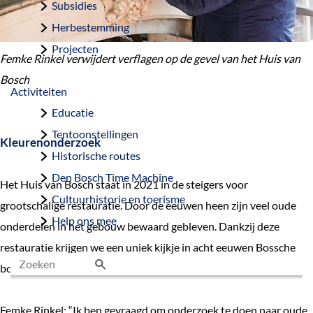
Subsidies
Herbestemming
Projecten
Femke Rinkel verwijdert verflagen op de gevel van het Huis van
Bosch
Activiteiten
Educatie
Tentoonstellingen
Kleurenonderzoek
Historische routes
Den Bosch Time Machine
Het Huis van Bosch staat in 2021 in de steigers voor
Cultuurhistorie en toerisme
grootschalige restauratie. Door de eeuwen heen zijn veel oude
Help ons mee
onderdelen in het gebouw bewaard gebleven. Dankzij deze
restauratie krijgen we een uniek kijkje in acht eeuwen Bossche
bouwhistorie.
Z
o
Femke Rinkel: “Ik ben gevraagd om onderzoek te doen naar oude