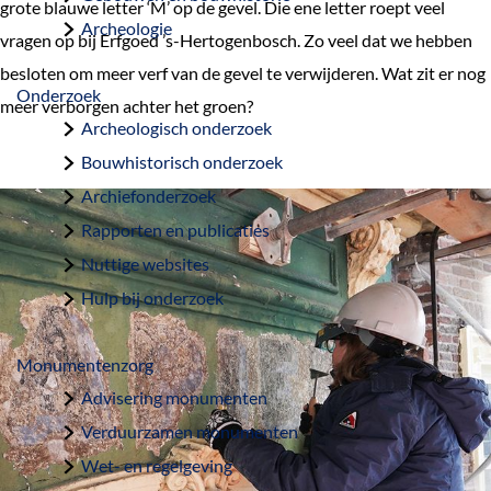
grote blauwe letter ‘M’ op de gevel. Die ene letter roept veel
a
Archeologie
vragen op bij Erfgoed ’s-Hertogenbosch. Zo veel dat we hebben
g
besloten om meer verf van de gevel te verwijderen. Wat zit er nog
e
Onderzoek
meer verborgen achter het groen?
Archeologisch onderzoek
Bouwhistorisch onderzoek
Archiefonderzoek
Rapporten en publicaties
Nuttige websites
Hulp bij onderzoek
Monumentenzorg
Advisering monumenten
Verduurzamen monumenten
Wet- en regelgeving