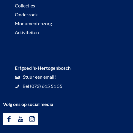
w
Collecties
u
o
Onderzoek
d
n
Monumentenzorg
e
i
Activiteiten
v
n
l
g
o
e
e
n
Erfgoed 's-Hertogenbosch
r
v
Stuur een email!
e
a
Bel (073) 615 51 55
n
n
i
h
Volg ons op social media
n
e
H
t
F
Y
I
u
B
a
o
n
i