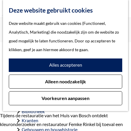
Z
Deze website gebruikt cookies
o
M
G
Deze website maakt gebruik van cookies (Functioneel,
Home
Verhalen
e
e
a
Home
Analytisch, Marketing) die noodzakelijk zijn om de website zo
140 jaar oude letters blootgelegd op Huis van Bosch
k
n
n
Verhalen
goed mogelijk te laten functioneren. Door op accepteren te
e
u
a
Thema
klikken, geef je aan hiermee akkoord te gaan.
n
a
Soort object
140 jaar oude letters
Alles accepteren
r
d
blootgelegd op Huis
Collecties
Alleen noodzakelijk
e
Personen
van Bosch
h
Beeld en geluid
Voorkeuren aanpassen
o
Archieven
m
Bibliotheek
Tijdens de restauratie van het Huis van Bosch ontdekt
e
Kranten
kleuronderzoeker en restaurateur Femke Rinkel bij toeval een
p
Gebouwen en bouwhistorie