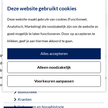
Z
Deze website gebruikt cookies
o
M
G
Deze website maakt gebruik van cookies (Functioneel,
Home
Verhalen
e
e
a
Home
Analytisch, Marketing) die noodzakelijk zijn om de website zo
k
n
n
Verhalen
goed mogelijk te laten functioneren. Door op accepteren te
e
u
Verhalen
a
Thema
klikken, geef je aan hiermee akkoord te gaan.
n
a
Soort object
Alles accepteren
r
Welkom bij de verhalen uit gemeente 's-Hertogenbosch. Ontdek
d
Collecties
de geschiedenis en het heden van 's-Hertogenbosch. Van
Alleen noodzakelijk
e
Personen
bijzondere vondst tot belangrijke gebeurtenis. En van
h
Beeld en geluid
monumentaal pand tot voorbeelden van restauraties. Heb je tips
Voorkeuren aanpassen
o
Archieven
of vragen?
Neem contact
op met onze redactie.
m
Bibliotheek
e
Kranten
p
Gebouwen en bouwhistorie