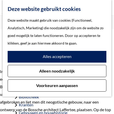
Z
Deze website gebruikt cookies
o
M
G
Deze website maakt gebruik van cookies (Functioneel,
Home
Verhalen
Zwanenbroedershuis
e
e
a
Home
Analytisch, Marketing) die noodzakelijk zijn om de website zo
k
n
n
Verhalen
goed mogelijk te laten functioneren. Door op accepteren te
e
u
a
Thema
klikken, geef je aan hiermee akkoord te gaan.
n
Zwanenbroedershuis
a
Soort object
Alles accepteren
r
d
Collecties
Alleen noodzakelijk
In 1318 stichtten enige Bosschenaren in de stad
e
Personen
een Broederschap ter ere van Maria, de Illustre Lieve Vrouwe
h
Beeld en geluid
Voorkeuren aanpassen
Broederschap. In 1483 vestigde zij zich op de huidige locatie
o
Archieven
van Hinthamerstraat 94. In 1847 werd het middeleeuwse pand
m
Bibliotheek
afgebroken en liet men dit neogotische gebouw, naar een
e
Kranten
ontwerp van de Bossche architect Laffertee, plaatsen. Op de top
p
Gebouwen en bouwhistorie