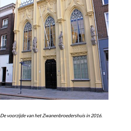
e
k
e
n
De voorzijde van het Zwanenbroedershuis in 2016.