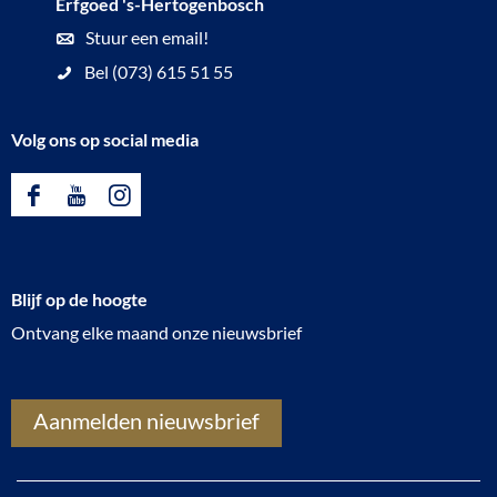
Erfgoed 's-Hertogenbosch
B
Stuur een email!
o
Bel (073) 615 51 55
l
w
Volg ons op social media
o
n
F
Y
I
i
a
o
n
n
c
u
s
g
Blijf op de hoogte
e
T
t
Ontvang elke maand onze nieuwsbrief
b
u
a
o
b
g
o
e
r
Aanmelden nieuwsbrief
k
E
a
E
r
m