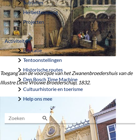
Subsidies
Herbestemming
Projecten
Activiteiten
Educatie
Tentoonstellingen
Historische routes
Toegang aan de voorzijde van het Zwanenbroedershuis van de
Den Bosch Time Machine
Illustre Lieve Vrouwe Broederschap, 1832.
Cultuurhistorie en toerisme
Help ons mee
Z
o