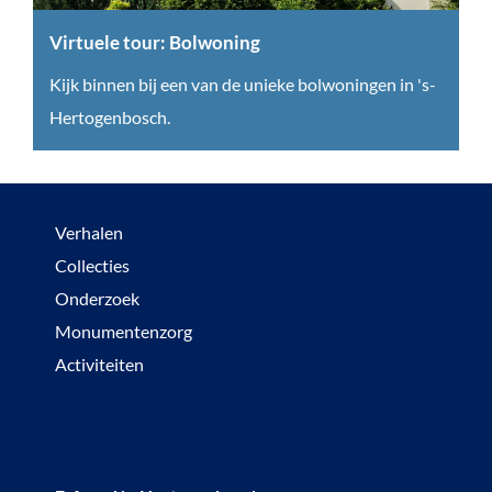
t
o
Virtuele tour: Bolwoning
u
V
Kijk binnen bij een van de unieke bolwoningen in 's-
r
i
Hertogenbosch.
:
r
C
t
e
u
Verhalen
m
e
Collecties
e
l
Onderzoek
n
e
Monumentenzorg
t
t
Activiteiten
r
o
u
u
m
r
: