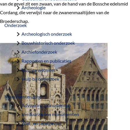
van de gevel zit een zwaan, van de hand van de Bossche edelsmid
a
Archeologie
Cordang, die verwijst naar de zwanenmaaltijden van de
g
Broederschap.
e
Onderzoek
Archeologisch onderzoek
Bouwhistorisch onderzoek
Archiefonderzoek
Rapporten en publicaties
Nuttige websites
Hulp bij onderzoek
Monumentenzorg
Advisering monumenten
Verduurzamen monumenten
Wet- en regelgeving