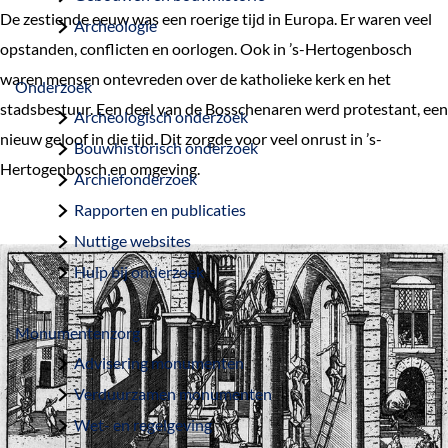
a
De zestiende eeuw was een roerige tijd in Europa. Er waren veel
Archeologie
g
opstanden, conflicten en oorlogen. Ook in ’s-Hertogenbosch
e
waren mensen ontevreden over de katholieke kerk en het
Onderzoek
stadsbestuur. Een deel van de Bosschenaren werd protestant, een
Archeologisch onderzoek
nieuw geloof in die tijd. Dit zorgde voor veel onrust in ’s-
Bouwhistorisch onderzoek
Hertogenbosch en omgeving.
Archiefonderzoek
Rapporten en publicaties
Nuttige websites
Hulp bij onderzoek
Monumentenzorg
Advisering monumenten
Verduurzamen monumenten
Wet- en regelgeving