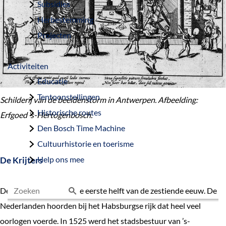
Subsidies
Herbestemming
Projecten
Activiteiten
Educatie
Tentoonstellingen
Schilderij van de beeldenstorm in Antwerpen. Afbeelding:
Historische routes
Erfgoed ‘s-Hertogenbosch.
Den Bosch Time Machine
Cultuurhistorie en toerisme
Help ons mee
De Krijters
De onrust begon al in de eerste helft van de zestiende eeuw. De
Z
Nederlanden hoorden bij het Habsburgse rijk dat heel veel
o
oorlogen voerde. In 1525 werd het stadsbestuur van ’s-