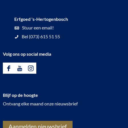
a
n
Erfgoed 's-Hertogenbosch
d
Stuur een email!
e
Bel (073) 615 51 55
Z
o
Volg ons op social media
e
t
F
Y
I
e
a
o
n
M
c
u
s
o
Blijf op de hoogte
e
T
t
e
Ontvang elke maand onze nieuwsbrief
b
u
a
d
o
b
g
e
o
e
r
Aanmelden nieuwsbrief
r