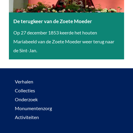
e
m
o
De terugkeer van de Zoete Moeder
s
D
Op 27 december 1853 keerde het houten
k
e
Mariabeeld van de Zoete Moeder weer terug naar
e
t
de Sint-Jan.
e
e
r
u
Verhalen
g
Collecties
k
Onderzoek
e
Monumentenzorg
e
Activiteiten
r
v