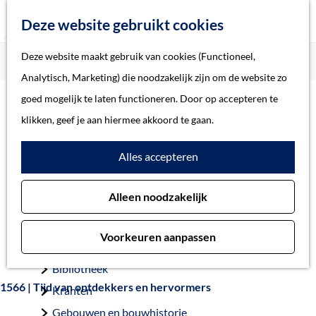
Z
Deze website gebruikt cookies
o
M
G
Deze website maakt gebruik van cookies (Functioneel,
Home
Verhalen
De Beeldenstorm
e
e
a
Home
Analytisch, Marketing) die noodzakelijk zijn om de website zo
k
n
n
Verhalen
goed mogelijk te laten functioneren. Door op accepteren te
e
u
a
Thema
klikken, geef je aan hiermee akkoord te gaan.
n
De Beeldenstorm:
a
Soort object
Alles accepteren
r
Strijd tussen
d
Collecties
katholieken en
Alleen noodzakelijk
e
Personen
protestanten
h
Beeld en geluid
Voorkeuren aanpassen
o
Archieven
m
Bibliotheek
e
1566 | Tijd van ontdekkers en hervormers
Kranten
p
Gebouwen en bouwhistorie