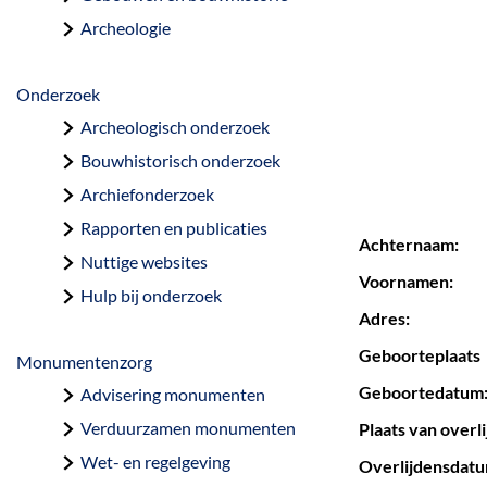
a
Archeologie
g
e
Onderzoek
Archeologisch onderzoek
Bouwhistorisch onderzoek
Archiefonderzoek
Rapporten en publicaties
Achternaam:
Nuttige websites
Voornamen:
Hulp bij onderzoek
Adres:
Geboorteplaats
Monumentenzorg
Geboortedatum
Advisering monumenten
Verduurzamen monumenten
Plaats van overli
Wet- en regelgeving
Overlijdensdatum