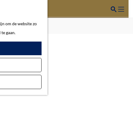
Z
o
M
ijn om de website zo
e
e
 te gaan.
k
n
e
u
n
van