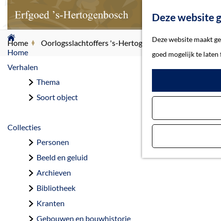
Deze website g
G
Deze website maakt geb
Home
Oorlogsslachtoffers 's-Hertogenbosch
Zon, Maria
a
Home
goed mogelijk te laten
n
Verhalen
a
Thema
Zo
a
Soort object
r
d
Collecties
e
Personen
h
Beeld en geluid
o
Archieven
m
Bibliotheek
e
Kranten
p
Gebouwen en bouwhistorie