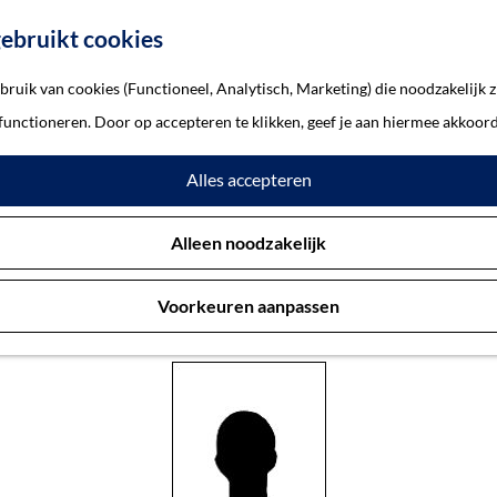
ebruikt cookies
ruik van cookies (Functioneel, Analytisch, Marketing) die noodzakelijk z
 Petronella Adriana van
 functioneren. Door op accepteren te klikken, geef je aan hiermee akkoord
Alles accepteren
n, Maria Petronella Adriana 
Alleen noodzakelijk
Voorkeuren aanpassen
’s-Hertogenbosch 22-5-1928 — ’s-Hertogenbosch 1-3-1945