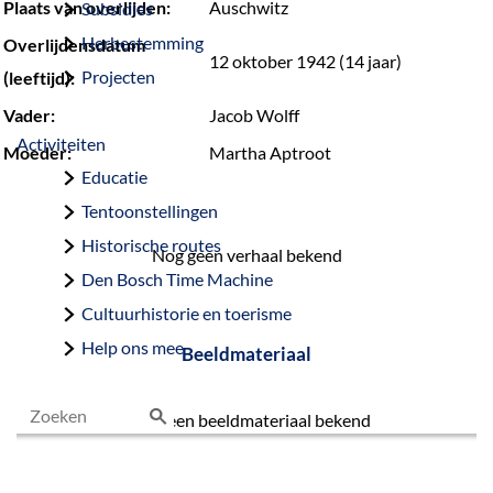
Plaats van overlijden:
Auschwitz
Subsidies
Herbestemming
Overlijdensdatum
12 oktober 1942 (14 jaar)
Projecten
(leeftijd):
Vader:
Jacob Wolff
Activiteiten
Moeder:
Martha Aptroot
Educatie
Tentoonstellingen
Historische routes
Nog geen verhaal bekend
Den Bosch Time Machine
Cultuurhistorie en toerisme
Help ons mee
Beeldmateriaal
Nog geen beeldmateriaal bekend
Z
o