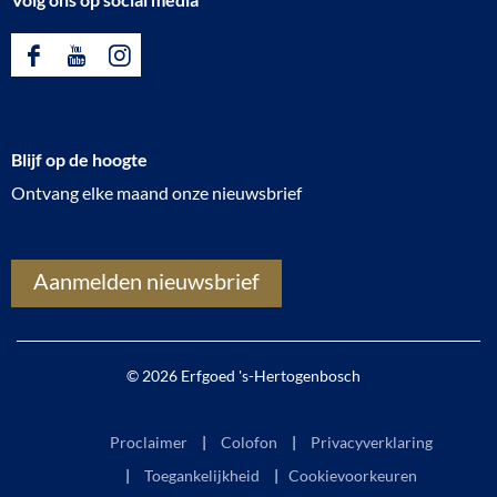
F
Y
I
a
o
n
c
u
s
Blijf op de hoogte
e
T
t
Ontvang elke maand onze nieuwsbrief
b
u
a
o
b
g
o
e
r
Aanmelden nieuwsbrief
k
E
a
E
r
m
r
f
E
© 2026 Erfgoed 's-Hertogenbosch
f
g
r
g
o
f
Proclaimer
Colofon
Privacyverklaring
o
e
g
Toegankelijkheid
|
Cookievoorkeuren