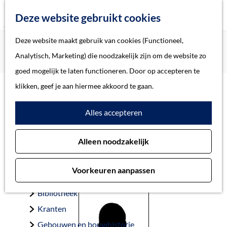
Z
Deze website gebruikt cookies
o
M
G
Deze website maakt gebruik van cookies (Functioneel,
Home
Oorlogsslachtoffers 's-Hertogenbosch
e
e
a
Home
Analytisch, Marketing) die noodzakelijk zijn om de website zo
Wolff, Simon Daan
k
n
n
Verhalen
goed mogelijk te laten functioneren. Door op accepteren te
e
u
a
Thema
klikken, geef je aan hiermee akkoord te gaan.
n
a
Soort object
Wolff, Simon Daan
Alles accepteren
r
d
Collecties
Alleen noodzakelijk
e
Personen
’s-Hertogenbosch 10-5-1928 — Auschwitz 12-10-1942
h
Beeld en geluid
Voorkeuren aanpassen
o
Archieven
m
Bibliotheek
e
Kranten
p
Gebouwen en bouwhistorie