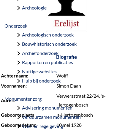
a
Archeologie
g
e
Onderzoek
Archeologisch onderzoek
Bouwhistorisch onderzoek
Archiefonderzoek
Biografie
Rapporten en publicaties
Nuttige websites
Achternaam:
Wolff
Hulp bij onderzoek
Voornamen:
Simon Daan
Verwersstraat 22/24, 's-
Monumentenzorg
Adres:
Hertogenbosch
Advisering monumenten
Geboorteplaats
’s-Hertogenbosch
Verduurzamen monumenten
Geboortedatum:
10 mei 1928
Wet- en regelgeving