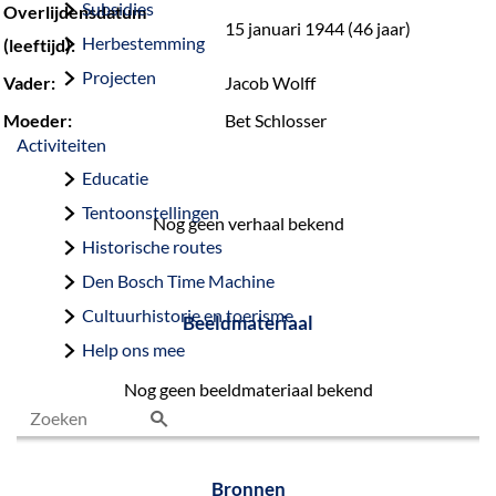
Subsidies
Overlijdensdatum
15 januari 1944 (46 jaar)
Herbestemming
(leeftijd):
Projecten
Vader:
Jacob Wolff
Moeder:
Bet Schlosser
Activiteiten
Educatie
Tentoonstellingen
Nog geen verhaal bekend
Historische routes
Den Bosch Time Machine
Cultuurhistorie en toerisme
Beeldmateriaal
Help ons mee
Nog geen beeldmateriaal bekend
Z
o
Bronnen