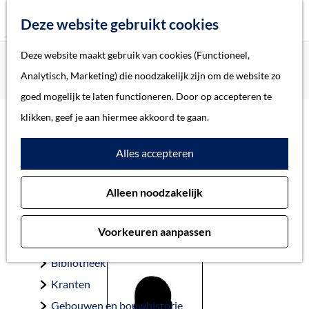
Z
Deze website gebruikt cookies
o
M
G
Deze website maakt gebruik van cookies (Functioneel,
Home
Oorlogsslachtoffers 's-Hertogenbosch
e
e
a
Home
Analytisch, Marketing) die noodzakelijk zijn om de website zo
Wolff, Gompert
k
n
n
Verhalen
goed mogelijk te laten functioneren. Door op accepteren te
e
u
a
Thema
klikken, geef je aan hiermee akkoord te gaan.
n
a
Soort object
Wolff, Gompert
Alles accepteren
r
d
Collecties
Alleen noodzakelijk
e
Personen
Den Ham 6-1-1898 — Auschwitz 15-1-1944
h
Beeld en geluid
Voorkeuren aanpassen
o
Archieven
m
Bibliotheek
e
Kranten
p
Gebouwen en bouwhistorie