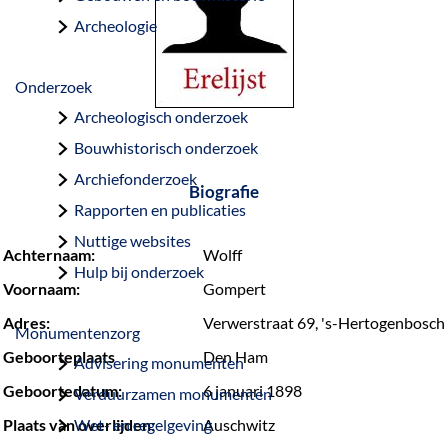
a
Archeologie
g
e
Onderzoek
Archeologisch onderzoek
Bouwhistorisch onderzoek
Archiefonderzoek
Biografie
Rapporten en publicaties
Nuttige websites
Achternaam:
Wolff
Hulp bij onderzoek
Voornaam:
Gompert
Adres:
Verwerstraat 69, 's-Hertogenbosch
Monumentenzorg
Geboorteplaats
Den Ham
Advisering monumenten
Geboortedatum:
6 januari 1898
Verduurzamen monumenten
Plaats van overlijden:
Wet- en regelgeving
Auschwitz