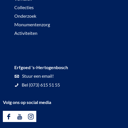
Collecties
Onderzoek
Monumentenzorg
Activiteiten
Erfgoed 's-Hertogenbosch
Stuur een email!
Bel (073) 615 51 55
Volg ons op social media
F
Y
I