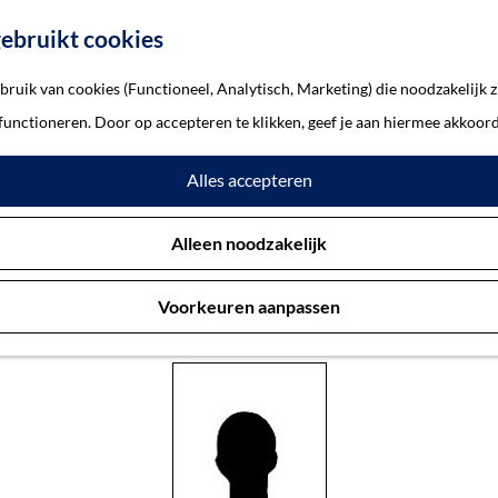
ebruikt cookies
ruik van cookies (Functioneel, Analytisch, Marketing) die noodzakelijk z
 der Sluis, Esther de
 functioneren. Door op accepteren te klikken, geef je aan hiermee akkoord
Alles accepteren
nter-van der Sluis, Esther de
Alleen noodzakelijk
Voorkeuren aanpassen
Vlijmen 18-6-1886 — Auschwitz 9-11-1942