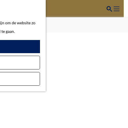
Z
o
M
ijn om de website zo
e
e
 te gaan.
k
n
e
u
n