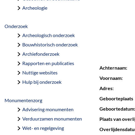
a
Archeologie
g
e
Onderzoek
Archeologisch onderzoek
Bouwhistorisch onderzoek
Archiefonderzoek
Rapporten en publicaties
Achternaam:
Nuttige websites
Voornaam:
Hulp bij onderzoek
Adres:
Geboorteplaats
Monumentenzorg
Geboortedatum
Advisering monumenten
Verduurzamen monumenten
Plaats van overli
Wet- en regelgeving
Overlijdensdatum