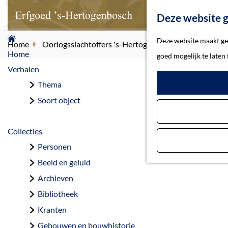
Deze website g
G
Deze website maakt geb
Home
Oorlogsslachtoffers 's-Hertogenbosch
Winter-van
a
Home
goed mogelijk te laten
n
Verhalen
a
Thema
Wi
a
Soort object
r
d
Collecties
e
Personen
h
Beeld en geluid
o
Archieven
m
Bibliotheek
e
Kranten
p
Gebouwen en bouwhistorie