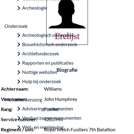
a
Archeologie
g
e
Onderzoek
Archeologisch onderzoek
Bouwhistorisch onderzoek
Archiefonderzoek
Rapporten en publicaties
Biografie
Nuttige websites
Hulp bij onderzoek
Achternaam:
Williams
Voornamen:
John Humphrey
Monumentenzorg
Advisering monumenten
Rang:
Fusilier
Verduurzamen monumenten
Service nummer:
4203944
Wet- en regelgeving
Regiment / unit:
Royal Welch Fusiliers 7th Batallion