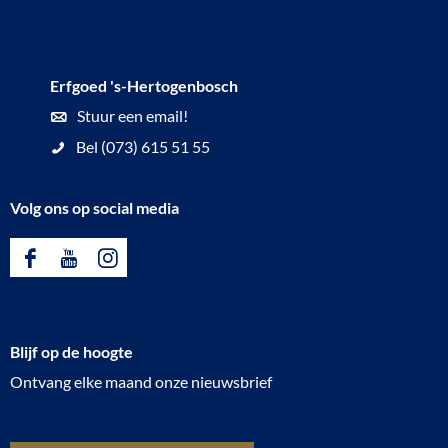
Erfgoed 's-Hertogenbosch
Stuur een email!
Bel (073) 615 51 55
Volg ons op social media
F
Y
I
a
o
n
c
u
s
Blijf op de hoogte
e
T
t
Ontvang elke maand onze nieuwsbrief
b
u
a
o
b
g