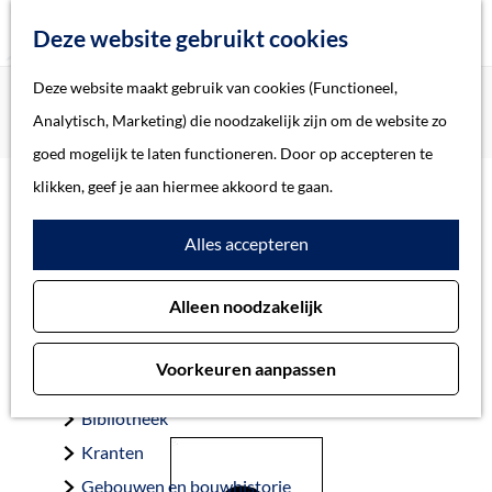
Z
Deze website gebruikt cookies
o
M
G
Deze website maakt gebruik van cookies (Functioneel,
Home
Oorlogsslachtoffers 's-Hertogenbosch
e
e
a
Home
Analytisch, Marketing) die noodzakelijk zijn om de website zo
Williams, John Humphrey (Fus.)
k
n
n
Verhalen
goed mogelijk te laten functioneren. Door op accepteren te
e
u
a
Thema
klikken, geef je aan hiermee akkoord te gaan.
n
a
Soort object
Williams, John
Alles accepteren
r
d
Humphrey (Fus.)
Collecties
Alleen noodzakelijk
e
Personen
h
Beeld en geluid
Voorkeuren aanpassen
o
Archieven
Gemeente ’s-Hertogenbosch 24-10-1944, 23 jaar
m
Bibliotheek
e
Kranten
p
Gebouwen en bouwhistorie