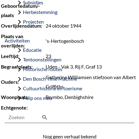
Subsidies
Geboortedatum/-
Herbestemming
plaats
Projecten
Overlijdensdatum:
24 oktober 1944
Plaats van
Activiteiten
's-Hertogenbosch
overlijden:
Educatie
Leeftijd:
23
Tentoonstellingen
Begraafplaats:
Uden - Vak 3, Rij F, Graf 13
Historische routes
Catherine Williamsen stiefzoon van Albert
Den Bosch Time Machine
Ouders:
Griffiths
Cultuurhistorie en toerisme
Woonplaats:
Brymbo, Denbighshire
Help ons mee
Echtgenote:
Z
o
Nog geen verhaal bekend