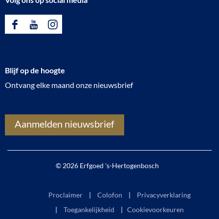
F
Y
I
a
o
n
c
u
s
Blijf op de hoogte
e
T
t
Ontvang elke maand onze nieuwsbrief
b
u
a
o
b
g
o
e
r
Aanmelden nieuwsbrief
k
E
a
E
r
m
r
f
E
© 2026 Erfgoed 's-Hertogenbosch
f
g
r
g
o
f
Proclaimer
Colofon
Privacyverklaring
o
e
g
Toegankelijkheid
|
Cookievoorkeuren