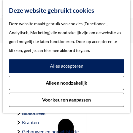
Z
Deze website gebruikt cookies
o
M
G
Deze website maakt gebruik van cookies (Functioneel,
Home
Oorlogsslachtoffers 's-Hertogenbosch
e
e
a
Home
Analytisch, Marketing) die noodzakelijk zijn om de website zo
Wijngaarden, Karel van
k
n
n
Verhalen
goed mogelijk te laten functioneren. Door op accepteren te
e
u
a
Thema
klikken, geef je aan hiermee akkoord te gaan.
n
a
Soort object
Wijngaarden, Karel van
Alles accepteren
r
d
Collecties
Alleen noodzakelijk
e
Personen
’s-Hertogenbosch 7-8-1927 — ’s-Hertogenbosch 24-2-1945
h
Beeld en geluid
Voorkeuren aanpassen
o
Archieven
m
Bibliotheek
e
Kranten
p
Gebouwen en bouwhistorie