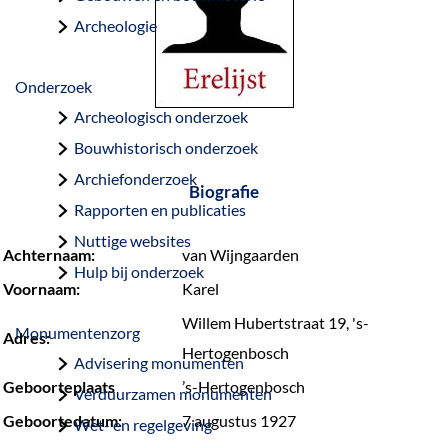
a
Archeologie
g
e
Onderzoek
Archeologisch onderzoek
Bouwhistorisch onderzoek
Archiefonderzoek
Biografie
Rapporten en publicaties
Nuttige websites
Achternaam:
van Wijngaarden
Hulp bij onderzoek
Voornaam:
Karel
Willem Hubertstraat 19, 's-
Monumentenzorg
Adres:
Hertogenbosch
Advisering monumenten
Geboorteplaats
’s-Hertogenbosch
Verduurzamen monumenten
Geboortedatum:
7 augustus 1927
Wet- en regelgeving