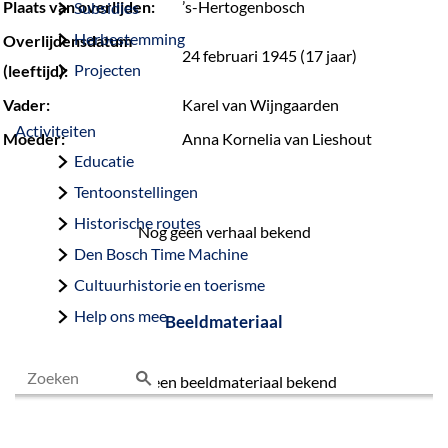
Plaats van overlijden:
’s-Hertogenbosch
Subsidies
Herbestemming
Overlijdensdatum
24 februari 1945 (17 jaar)
Projecten
(leeftijd):
Vader:
Karel van Wijngaarden
Activiteiten
Moeder:
Anna Kornelia van Lieshout
Educatie
Tentoonstellingen
Historische routes
Nog geen verhaal bekend
Den Bosch Time Machine
Cultuurhistorie en toerisme
Help ons mee
Beeldmateriaal
Nog geen beeldmateriaal bekend
Z
o