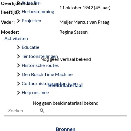
Subsidies
Overlijdensdatum
11 oktober 1942 (45 jaar)
Herbestemming
(leeftijd):
Projecten
Vader:
Meijer Marcus van Praag
Moeder:
Regina Sassen
Activiteiten
Educatie
Tentoonstellingen
Nog geen verhaal bekend
Historische routes
Den Bosch Time Machine
Cultuurhistorie en toerisme
Beeldmateriaal
Help ons mee
Nog geen beeldmateriaal bekend
Z
o
Bronnen