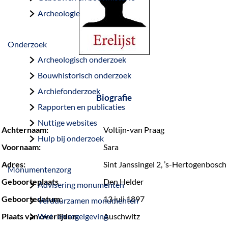
a
Archeologie
g
e
Onderzoek
Archeologisch onderzoek
Bouwhistorisch onderzoek
Archiefonderzoek
Biografie
Rapporten en publicaties
Nuttige websites
Achternaam:
Voltijn-van Praag
Hulp bij onderzoek
Voornaam:
Sara
Adres:
Sint Janssingel 2, ’s-Hertogenbosch
Monumentenzorg
Geboorteplaats
Den Helder
Advisering monumenten
Geboortedatum:
13 juli 1897
Verduurzamen monumenten
Plaats van overlijden:
Wet- en regelgeving
Auschwitz