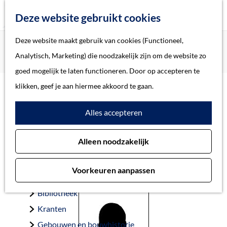
Z
Deze website gebruikt cookies
o
M
G
Deze website maakt gebruik van cookies (Functioneel,
Home
Oorlogsslachtoffers 's-Hertogenbosch
e
e
a
Home
Analytisch, Marketing) die noodzakelijk zijn om de website zo
Voltijn-van Praag, Sara
k
n
n
Verhalen
goed mogelijk te laten functioneren. Door op accepteren te
e
u
a
Thema
klikken, geef je aan hiermee akkoord te gaan.
n
a
Soort object
Voltijn-van Praag, Sara
Alles accepteren
r
d
Collecties
Alleen noodzakelijk
e
Personen
Den Helder 13-7-1897 — Auschwitz 11-10-1942
h
Beeld en geluid
Voorkeuren aanpassen
o
Archieven
m
Bibliotheek
e
Kranten
p
Gebouwen en bouwhistorie