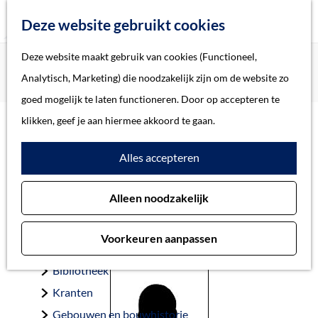
Z
Deze website gebruikt cookies
o
M
G
Deze website maakt gebruik van cookies (Functioneel,
Home
Oorlogsslachtoffers 's-Hertogenbosch
e
e
a
Home
Analytisch, Marketing) die noodzakelijk zijn om de website zo
Voltijn, Mietje
k
n
n
Verhalen
goed mogelijk te laten functioneren. Door op accepteren te
e
u
a
Thema
klikken, geef je aan hiermee akkoord te gaan.
n
a
Soort object
Voltijn, Mietje
Alles accepteren
r
d
Collecties
Alleen noodzakelijk
e
Personen
’s-Hertogenbosch 16-7-1926 — Auschwitz 11-10-1942
h
Beeld en geluid
Voorkeuren aanpassen
o
Archieven
m
Bibliotheek
e
Kranten
p
Gebouwen en bouwhistorie