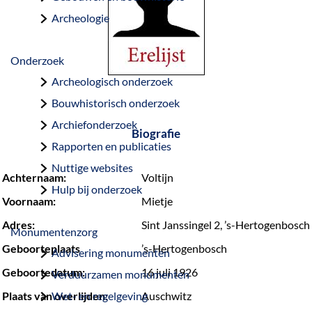
a
Archeologie
g
e
Onderzoek
Archeologisch onderzoek
Bouwhistorisch onderzoek
Archiefonderzoek
Biografie
Rapporten en publicaties
Nuttige websites
Achternaam:
Voltijn
Hulp bij onderzoek
Voornaam:
Mietje
Adres:
Sint Janssingel 2, ’s-Hertogenbosch
Monumentenzorg
Geboorteplaats
’s-Hertogenbosch
Advisering monumenten
Geboortedatum:
16 juli 1926
Verduurzamen monumenten
Plaats van overlijden:
Wet- en regelgeving
Auschwitz