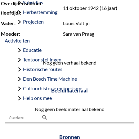
Subsidies
Overlijdensdatum
11 oktober 1942 (16 jaar)
Herbestemming
(leeftijd):
Projecten
Vader:
Louis Voltijn
Moeder:
Sara van Praag
Activiteiten
Educatie
Tentoonstellingen
Nog geen verhaal bekend
Historische routes
Den Bosch Time Machine
Cultuurhistorie en toerisme
Beeldmateriaal
Help ons mee
Nog geen beeldmateriaal bekend
Z
o
Bronnen