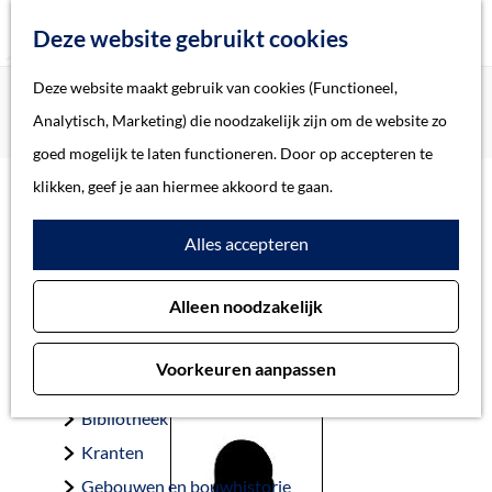
Z
Deze website gebruikt cookies
o
M
G
Deze website maakt gebruik van cookies (Functioneel,
Home
Oorlogsslachtoffers 's-Hertogenbosch
e
e
a
Home
Analytisch, Marketing) die noodzakelijk zijn om de website zo
Timmers, Cornelis
k
n
n
Verhalen
goed mogelijk te laten functioneren. Door op accepteren te
e
u
a
Thema
klikken, geef je aan hiermee akkoord te gaan.
n
a
Soort object
Timmers, Cornelis
Alles accepteren
r
d
Collecties
Alleen noodzakelijk
e
Personen
Dordrecht 24-10-1905 — Wuppertal (D) 19-5-1944
h
Beeld en geluid
Voorkeuren aanpassen
o
Archieven
m
Bibliotheek
e
Kranten
p
Gebouwen en bouwhistorie