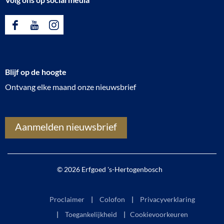
F
Y
I
a
o
n
c
u
s
Blijf op de hoogte
e
T
t
Ontvang elke maand onze nieuwsbrief
b
u
a
o
b
g
o
e
r
Aanmelden nieuwsbrief
k
E
a
E
r
m
r
f
E
© 2026 Erfgoed 's-Hertogenbosch
f
g
r
g
o
f
Proclaimer
Colofon
Privacyverklaring
o
e
g
Toegankelijkheid
|
Cookievoorkeuren