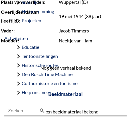
Plaats van overlijden:
Wuppertal (D)
Subsidies
Herbestemming
Overlijdensdatum
19 mei 1944 (38 jaar)
Projecten
(leeftijd):
Vader:
Jacob Timmers
Activiteiten
Moeder:
Neeltje van Ham
Educatie
Tentoonstellingen
Historische routes
Nog geen verhaal bekend
Den Bosch Time Machine
Cultuurhistorie en toerisme
Help ons mee
Beeldmateriaal
Nog geen beeldmateriaal bekend
Z
o