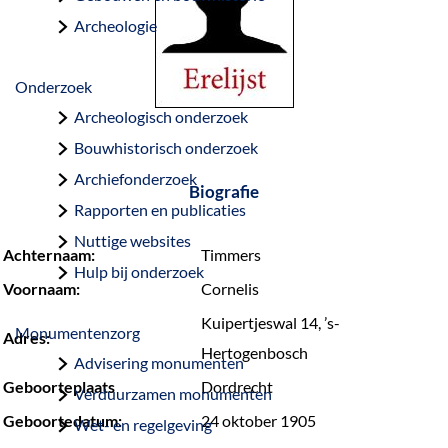
a
Archeologie
g
e
Onderzoek
Archeologisch onderzoek
Bouwhistorisch onderzoek
Archiefonderzoek
Biografie
Rapporten en publicaties
Nuttige websites
Achternaam:
Timmers
Hulp bij onderzoek
Voornaam:
Cornelis
Kuipertjeswal 14, ’s-
Monumentenzorg
Adres:
Hertogenbosch
Advisering monumenten
Geboorteplaats
Dordrecht
Verduurzamen monumenten
Geboortedatum:
24 oktober 1905
Wet- en regelgeving