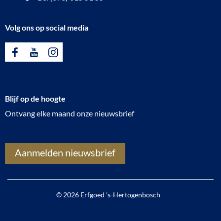
Volg ons op social media
F
Y
I
a
o
n
c
u
s
Blijf op de hoogte
e
T
t
Ontvang elke maand onze nieuwsbrief
b
u
a
o
b
g
o
e
r
Aanmelden nieuwsbrief
k
E
a
E
r
m
r
f
E
© 2026 Erfgoed 's-Hertogenbosch
f
g
r