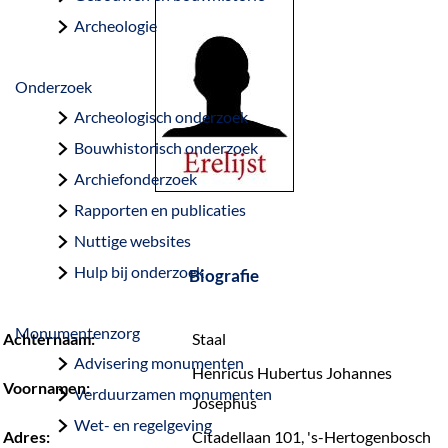
a
Archeologie
g
e
Onderzoek
Archeologisch onderzoek
Bouwhistorisch onderzoek
Archiefonderzoek
Rapporten en publicaties
Nuttige websites
Hulp bij onderzoek
Biografie
Monumentenzorg
Achternaam:
Staal
Advisering monumenten
Henricus Hubertus Johannes
Voornamen:
Verduurzamen monumenten
Josephus
Wet- en regelgeving
Adres:
Citadellaan 101, 's-Hertogenbosch