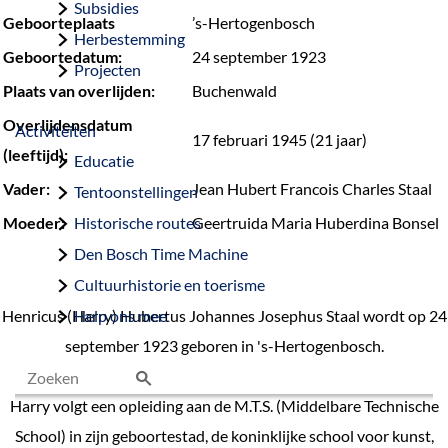
Subsidies
Geboorteplaats
’s-Hertogenbosch
Herbestemming
Geboortedatum:
24 september 1923
Projecten
Plaats van overlijden:
Buchenwald
Overlijdensdatum
Activiteiten
17 februari 1945 (21 jaar)
(leeftijd):
Educatie
Vader:
Jean Hubert Francois Charles Staal
Tentoonstellingen
Moeder:
Historische routes
Geertruida Maria Huberdina Bonsel
Den Bosch Time Machine
Cultuurhistorie en toerisme
Henricus (Harry) Hubertus Johannes Josephus Staal wordt op 24
Help ons mee
september 1923 geboren in 's-Hertogenbosch.
Harry volgt een opleiding aan de M.T.S. (Middelbare Technische
Z
School) in zijn geboortestad, de koninklijke school voor kunst,
o