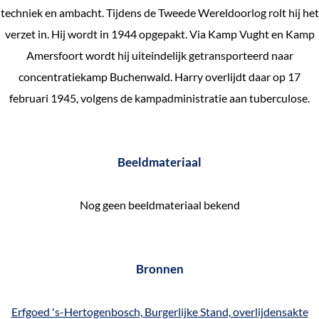
techniek en ambacht. Tijdens de Tweede Wereldoorlog rolt hij het
e
verzet in. Hij wordt in 1944 opgepakt. Via Kamp Vught en Kamp
k
Amersfoort wordt hij uiteindelijk getransporteerd naar
e
concentratiekamp Buchenwald. Harry overlijdt daar op 17
n
februari 1945, volgens de kampadministratie aan tuberculose.
Beeldmateriaal
Nog geen beeldmateriaal bekend
Bronnen
Erfgoed 's-Hertogenbosch, Burgerlijke Stand, overlijdensakte