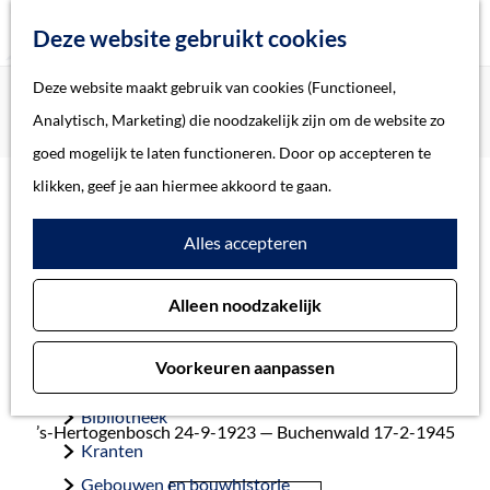
Z
Deze website gebruikt cookies
o
M
G
Deze website maakt gebruik van cookies (Functioneel,
Home
Oorlogsslachtoffers 's-Hertogenbosch
e
e
a
Home
Analytisch, Marketing) die noodzakelijk zijn om de website zo
Staal, Henricus Hubertus Johannes Josephus
k
n
n
Verhalen
goed mogelijk te laten functioneren. Door op accepteren te
e
u
a
Thema
klikken, geef je aan hiermee akkoord te gaan.
n
a
Soort object
Staal, Henricus
Alles accepteren
r
d
Hubertus Johannes
Collecties
Alleen noodzakelijk
e
Personen
Josephus
h
Beeld en geluid
Voorkeuren aanpassen
o
Archieven
m
Bibliotheek
’s-Hertogenbosch 24-9-1923 — Buchenwald 17-2-1945
e
Kranten
p
Gebouwen en bouwhistorie