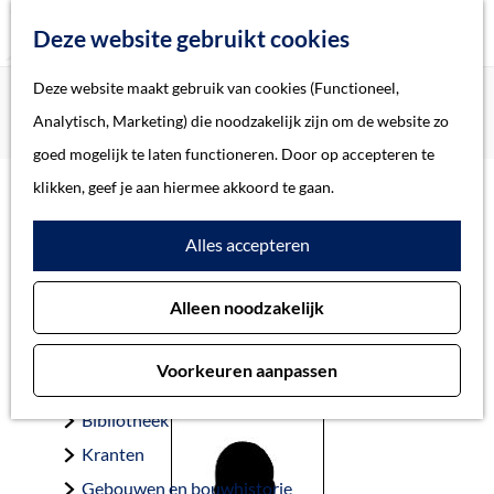
Z
Deze website gebruikt cookies
o
M
G
Deze website maakt gebruik van cookies (Functioneel,
Home
Oorlogsslachtoffers 's-Hertogenbosch
e
e
a
Home
Analytisch, Marketing) die noodzakelijk zijn om de website zo
Smits, Arnold Marie
k
n
n
Verhalen
goed mogelijk te laten functioneren. Door op accepteren te
e
u
a
Thema
klikken, geef je aan hiermee akkoord te gaan.
n
a
Soort object
Smits, Arnold Marie
Alles accepteren
r
d
Collecties
Alleen noodzakelijk
e
Personen
Eindhoven 9-6-1898 — ’s-Hertogenbosch 25-10-1944
h
Beeld en geluid
Voorkeuren aanpassen
o
Archieven
m
Bibliotheek
e
Kranten
p
Gebouwen en bouwhistorie