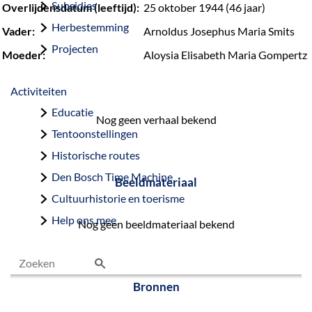
Subsidies
Overlijdensdatum (leeftijd):
25 oktober 1944 (46 jaar)
Herbestemming
Vader:
Arnoldus Josephus Maria Smits
Projecten
Moeder:
Aloysia Elisabeth Maria Gompertz
Activiteiten
Educatie
Nog geen verhaal bekend
Tentoonstellingen
Historische routes
Den Bosch Time Machine
Beeldmateriaal
Cultuurhistorie en toerisme
Help ons mee
Nog geen beeldmateriaal bekend
Z
Bronnen
o