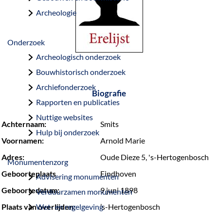
a
Archeologie
g
e
Onderzoek
Archeologisch onderzoek
Bouwhistorisch onderzoek
Archiefonderzoek
Biografie
Rapporten en publicaties
Nuttige websites
Achternaam:
Smits
Hulp bij onderzoek
Voornamen:
Arnold Marie
Adres:
Oude Dieze 5, 's-Hertogenbosch
Monumentenzorg
Geboorteplaats
Eindhoven
Advisering monumenten
Geboortedatum:
9 juni 1898
Verduurzamen monumenten
Plaats van overlijden:
Wet- en regelgeving
’s-Hertogenbosch