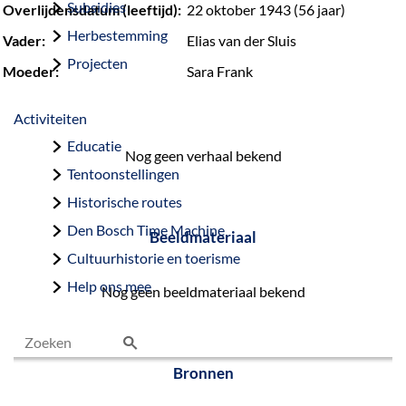
Subsidies
Overlijdensdatum (leeftijd):
22 oktober 1943 (56 jaar)
Herbestemming
Vader:
Elias van der Sluis
Projecten
Moeder:
Sara Frank
Activiteiten
Educatie
Nog geen verhaal bekend
Tentoonstellingen
Historische routes
Den Bosch Time Machine
Beeldmateriaal
Cultuurhistorie en toerisme
Help ons mee
Nog geen beeldmateriaal bekend
Z
Bronnen
o