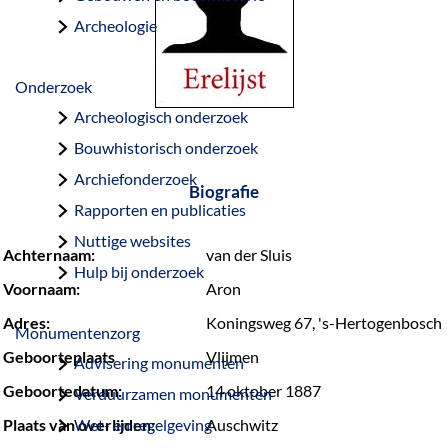
a
Archeologie
g
e
Onderzoek
Archeologisch onderzoek
Bouwhistorisch onderzoek
Archiefonderzoek
Biografie
Rapporten en publicaties
Nuttige websites
Achternaam:
van der Sluis
Hulp bij onderzoek
Voornaam:
Aron
Adres:
Koningsweg 67, 's-Hertogenbosch
Monumentenzorg
Geboorteplaats
Vlijmen
Advisering monumenten
Geboortedatum:
14 oktober 1887
Verduurzamen monumenten
Plaats van overlijden:
Wet- en regelgeving
Auschwitz