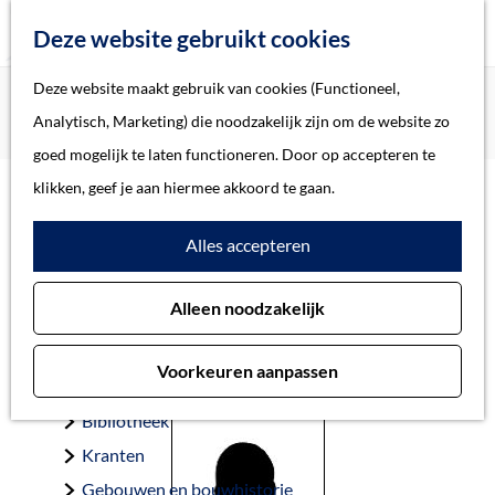
Z
Deze website gebruikt cookies
o
M
G
Deze website maakt gebruik van cookies (Functioneel,
Home
Oorlogsslachtoffers 's-Hertogenbosch
e
e
a
Home
Analytisch, Marketing) die noodzakelijk zijn om de website zo
Sluis, Aron van der
k
n
n
Verhalen
goed mogelijk te laten functioneren. Door op accepteren te
e
u
a
Thema
klikken, geef je aan hiermee akkoord te gaan.
n
a
Soort object
Sluis, Aron van der
Alles accepteren
r
d
Collecties
Alleen noodzakelijk
e
Personen
Vlijmen 14-10-1887 — Auschwitz 22-10-1943
h
Beeld en geluid
Voorkeuren aanpassen
o
Archieven
m
Bibliotheek
e
Kranten
p
Gebouwen en bouwhistorie