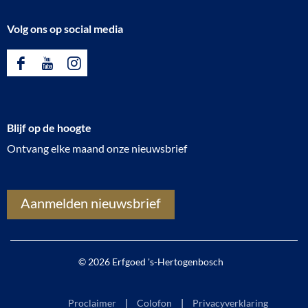
Volg ons op social media
F
Y
I
a
o
n
c
u
s
Blijf op de hoogte
e
T
t
Ontvang elke maand onze nieuwsbrief
b
u
a
o
b
g
o
e
r
Aanmelden nieuwsbrief
k
E
a
E
r
m
r
f
E
© 2026 Erfgoed 's-Hertogenbosch
f
g
r
g
o
f
Proclaimer
Colofon
Privacyverklaring