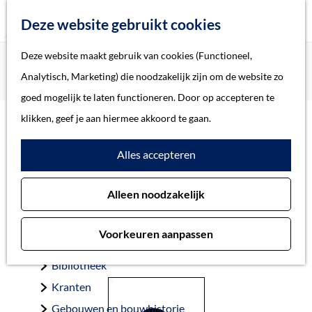
Z
Deze website gebruikt cookies
o
M
G
Deze website maakt gebruik van cookies (Functioneel,
Home
Oorlogsslachtoffers 's-Hertogenbosch
e
e
a
Home
Analytisch, Marketing) die noodzakelijk zijn om de website zo
Schreuders, Arie Petrus Alexander
k
n
n
Verhalen
goed mogelijk te laten functioneren. Door op accepteren te
e
u
a
Thema
klikken, geef je aan hiermee akkoord te gaan.
n
a
Soort object
Schreuders, Arie Petrus
Alles accepteren
r
d
Alexander
Collecties
Alleen noodzakelijk
e
Personen
h
Beeld en geluid
Voorkeuren aanpassen
o
Archieven
’s-Hertogenbosch 22-1-1927 — ’s-Hertogenbosch 18-2-1945
m
Bibliotheek
e
Kranten
p
Gebouwen en bouwhistorie