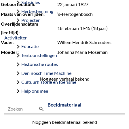
Subsidies
Geboortedatum:
22 januari 1927
Herbestemming
Plaats van overlijden:
’s-Hertogenbosch
Projecten
Overlijdensdatum
18 februari 1945 (18 jaar)
(leeftijd):
Activiteiten
Vader:
Willem Hendrik Schreuders
Educatie
Moeder:
Johanna Maria Moseman
Tentoonstellingen
Historische routes
Den Bosch Time Machine
Nog geen verhaal bekend
Cultuurhistorie en toerisme
Help ons mee
Beeldmateriaal
Z
Nog geen beeldmateriaal bekend
o