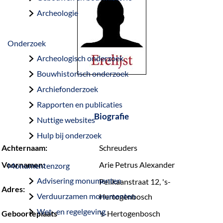
a
Archeologie
g
e
Onderzoek
Archeologisch onderzoek
Bouwhistorisch onderzoek
Archiefonderzoek
Rapporten en publicaties
Biografie
Nuttige websites
Hulp bij onderzoek
Achternaam:
Schreuders
Voornamen:
Arie Petrus Alexander
Monumentenzorg
Advisering monumenten
Pelikaanstraat 12, 's-
Adres:
Verduurzamen monumenten
Hertogenbosch
Wet- en regelgeving
Geboorteplaats
’s-Hertogenbosch