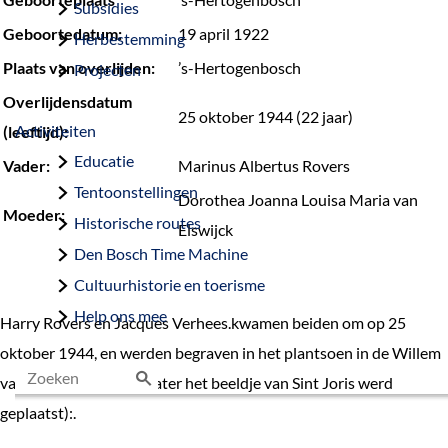
Subsidies
Geboortedatum:
19 april 1922
Herbestemming
Plaats van overlijden:
’s-Hertogenbosch
Projecten
Overlijdensdatum
25 oktober 1944 (22 jaar)
Activiteiten
(leeftijd):
Educatie
Vader:
Marinus Albertus Rovers
Tentoonstellingen
Dorothea Joanna Louisa Maria van
Moeder:
Historische routes
Elswijck
Den Bosch Time Machine
Cultuurhistorie en toerisme
Help ons mee
Harry Rovers en Jacques Verhees.kwamen beiden om op 25
oktober 1944, en werden begraven in het plantsoen in de Willem
van Oranjelaan (waar later het beeldje van Sint Joris werd
Z
geplaatst):.
o