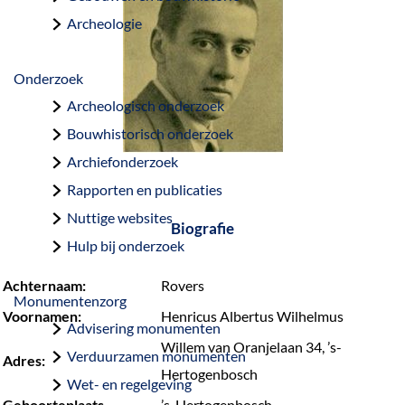
a
Archeologie
g
e
Onderzoek
Archeologisch onderzoek
Bouwhistorisch onderzoek
Archiefonderzoek
Rapporten en publicaties
Nuttige websites
Biografie
Hulp bij onderzoek
Achternaam:
Rovers
Monumentenzorg
Voornamen:
Henricus Albertus Wilhelmus
Advisering monumenten
Willem van Oranjelaan 34, ’s-
Verduurzamen monumenten
Adres:
Hertogenbosch
Wet- en regelgeving
Geboorteplaats
’s-Hertogenbosch