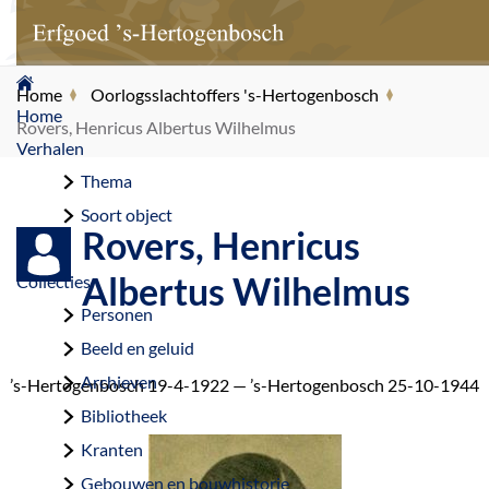
G
Home
Oorlogsslachtoffers 's-Hertogenbosch
a
Home
Rovers, Henricus Albertus Wilhelmus
n
Verhalen
a
Thema
a
Soort object
Rovers, Henricus
r
d
Albertus Wilhelmus
Collecties
e
Personen
h
Beeld en geluid
o
Archieven
’s-Hertogenbosch 19-4-1922 — ’s-Hertogenbosch 25-10-1944
m
Bibliotheek
e
Kranten
p
Gebouwen en bouwhistorie