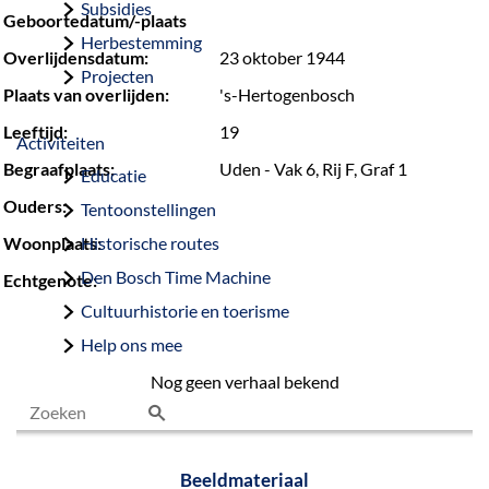
Subsidies
Geboortedatum/-plaats
Herbestemming
Overlijdensdatum:
23 oktober 1944
Projecten
Plaats van overlijden:
's-Hertogenbosch
Leeftijd:
19
Activiteiten
Begraafplaats:
Uden - Vak 6, Rij F, Graf 1
Educatie
Ouders:
Tentoonstellingen
Woonplaats:
Historische routes
Den Bosch Time Machine
Echtgenote:
Cultuurhistorie en toerisme
Help ons mee
Nog geen verhaal bekend
Z
o
Beeldmateriaal