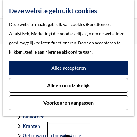
Z
Deze website gebruikt cookies
o
M
G
Deze website maakt gebruik van cookies (Functioneel,
Home
Oorlogsslachtoffers 's-Hertogenbosch
e
e
a
Home
Analytisch, Marketing) die noodzakelijk zijn om de website zo
Rees, Gwilym David (Pte.)
k
n
n
Verhalen
goed mogelijk te laten functioneren. Door op accepteren te
e
u
a
Thema
klikken, geef je aan hiermee akkoord te gaan.
n
a
Soort object
Rees, Gwilym David
Alles accepteren
r
d
(Pte.)
Collecties
Alleen noodzakelijk
e
Personen
h
Beeld en geluid
Voorkeuren aanpassen
o
Archieven
Gemeente ’s-Hertogenbosch 23-10-1944, 19 jaar
m
Bibliotheek
e
Kranten
p
Gebouwen en bouwhistorie