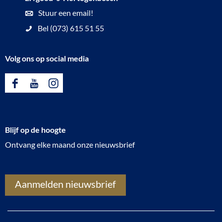
Stuur een email!
Bel (073) 615 51 55
Volg ons op social media
F
Y
I
a
o
n
c
u
s
Blijf op de hoogte
e
T
t
Ontvang elke maand onze nieuwsbrief
b
u
a
o
b
g
o
e
r
Aanmelden nieuwsbrief
k
E
a
E
r
m