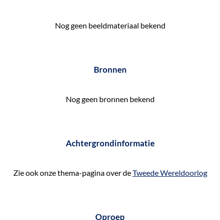
e
k
Nog geen beeldmateriaal bekend
e
n
Bronnen
Nog geen bronnen bekend
Achtergrondinformatie
Zie ook onze thema-pagina over de
Tweede Wereldoorlog
Oproep