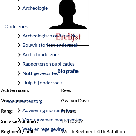
a
Archeologie
g
e
Onderzoek
Archeologisch onderzoek
Bouwhistorisch onderzoek
Archiefonderzoek
Rapporten en publicaties
Biografie
Nuttige websites
Hulp bij onderzoek
Achternaam:
Rees
Voornamen:
Gwilym David
Monumentenzorg
Advisering monumenten
Rang:
Private
Verduurzamen monumenten
Service nummer:
14415287
Wet- en regelgeving
Regiment / unit:
Welch Regiment, 4 th Batallion