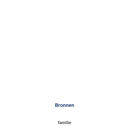
e
k
e
n
Bronnen
familie