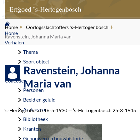
G
Home
Oorlogsslachtoffers 's-Hertogenbosch
a
Home
Ravenstein, Johanna Maria van
n
Verhalen
a
Thema
a
Soort object
Ravenstein, Johanna
r
d
Maria van
Collecties
e
Personen
h
Beeld en geluid
o
Archieven
’s-Hertogenbosch 16-5-1930 — ’s-Hertogenbosch 25-3-1945
m
Bibliotheek
e
Kranten
p
Gebouwen en bouwhistorie