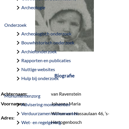
a
Archeologie
g
e
Onderzoek
Archeologisch onderzoek
Bouwhistorisch onderzoek
Archiefonderzoek
Rapporten en publicaties
Nuttige websites
Biografie
Hulp bij onderzoek
Achternaam:
van Ravenstein
Monumentenzorg
Voornamen:
Johanna Maria
Advisering monumenten
Verduurzamen monumenten
Willem van Nassaulaan 46, ’s-
Adres:
Hertogenbosch
Wet- en regelgeving