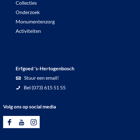
Collecties
Onderzoek
Monumentenzorg
Activiteiten
Erfgoed 's-Hertogenbosch
Stuur een email!
Bel (073) 615 51 55
Volg ons op social media
F
Y
I
a
o
n