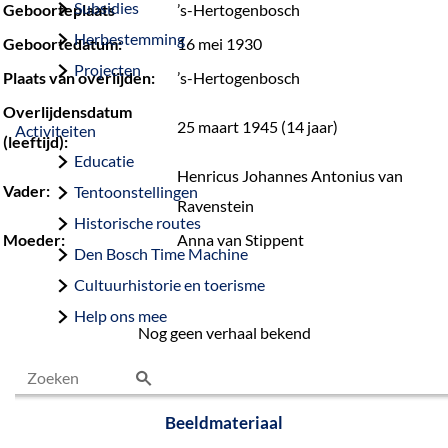
Subsidies
Geboorteplaats
’s-Hertogenbosch
Herbestemming
Geboortedatum:
16 mei 1930
Projecten
Plaats van overlijden:
’s-Hertogenbosch
Overlijdensdatum
25 maart 1945 (14 jaar)
Activiteiten
(leeftijd):
Educatie
Henricus Johannes Antonius van
Vader:
Tentoonstellingen
Ravenstein
Historische routes
Moeder:
Anna van Stippent
Den Bosch Time Machine
Cultuurhistorie en toerisme
Help ons mee
Nog geen verhaal bekend
Z
Beeldmateriaal
o