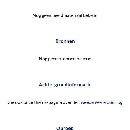
e
k
Nog geen beeldmateriaal bekend
e
n
Bronnen
Nog geen bronnen bekend
Achtergrondinformatie
Zie ook onze thema-pagina over de
Tweede Wereldoorlog
Oproep