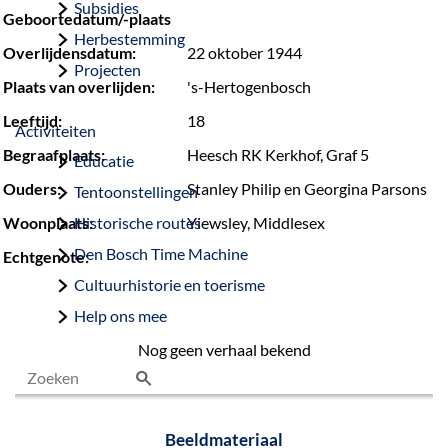
Subsidies
Geboortedatum/-plaats
Herbestemming
Overlijdensdatum:
22 oktober 1944
Projecten
Plaats van overlijden:
's-Hertogenbosch
Leeftijd:
18
Activiteiten
Begraafplaats:
Heesch RK Kerkhof, Graf 5
Educatie
Ouders:
Stanley Philip en Georgina Parsons
Tentoonstellingen
Woonplaats:
Historische routes
Yiewsley, Middlesex
Den Bosch Time Machine
Echtgenote:
Cultuurhistorie en toerisme
Help ons mee
Nog geen verhaal bekend
Z
o
Beeldmateriaal