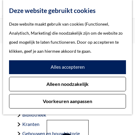
Z
Deze website gebruikt cookies
o
M
G
Deze website maakt gebruik van cookies (Functioneel,
Home
Oorlogsslachtoffers 's-Hertogenbosch
e
e
a
Home
Analytisch, Marketing) die noodzakelijk zijn om de website zo
Parsons, Stanley Jefford (Fus.)
k
n
n
Verhalen
goed mogelijk te laten functioneren. Door op accepteren te
e
u
a
Thema
klikken, geef je aan hiermee akkoord te gaan.
n
a
Soort object
Parsons, Stanley
Alles accepteren
r
d
Jefford (Fus.)
Collecties
Alleen noodzakelijk
e
Personen
h
Beeld en geluid
Voorkeuren aanpassen
o
Archieven
Gemeente ’s-Hertogenbosch 22-10-1944, 18 jaar
m
Bibliotheek
e
Kranten
p
Gebouwen en bouwhistorie