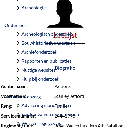
a
Archeologie
g
e
Onderzoek
Archeologisch onderzoek
Bouwhistorisch onderzoek
Archiefonderzoek
Rapporten en publicaties
Biografie
Nuttige websites
Hulp bij onderzoek
Achternaam:
Parsons
Voornamen:
Stanley Jefford
Monumentenzorg
Advisering monumenten
Rang:
Fusilier
Verduurzamen monumenten
Service nummer:
14441998
Wet- en regelgeving
Regiment / unit:
Royal Welch Fusiliers 4th Batallion