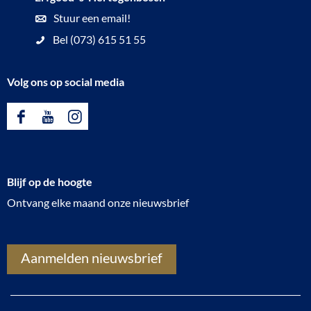
Stuur een email!
Bel (073) 615 51 55
Volg ons op social media
F
Y
I
a
o
n
c
u
s
Blijf op de hoogte
e
T
t
Ontvang elke maand onze nieuwsbrief
b
u
a
o
b
g
o
e
r
Aanmelden nieuwsbrief
k
E
a
E
r
m