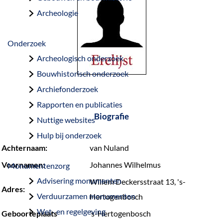
a
Archeologie
g
e
Onderzoek
Archeologisch onderzoek
Bouwhistorisch onderzoek
Archiefonderzoek
Rapporten en publicaties
Biografie
Nuttige websites
Hulp bij onderzoek
Achternaam:
van Nuland
Voornamen:
Johannes Wilhelmus
Monumentenzorg
Advisering monumenten
Willem Deckersstraat 13, 's-
Adres:
Verduurzamen monumenten
Hertogenbosch
Wet- en regelgeving
Geboorteplaats
’s-Hertogenbosch