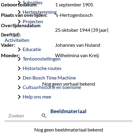
Subsidies
Geboortedatum:
1 september 1905
Herbestemming
Plaats van overlijden:
’s-Hertogenbosch
Projecten
Overlijdensdatum
25 oktober 1944 (39 jaar)
(leeftijd):
Activiteiten
Vader:
Johannes van Nuland
Educatie
Moeder:
Wilhelmina van Kreij
Tentoonstellingen
Historische routes
Den Bosch Time Machine
Nog geen verhaal bekend
Cultuurhistorie en toerisme
Help ons mee
Beeldmateriaal
Z
Nog geen beeldmateriaal bekend
o