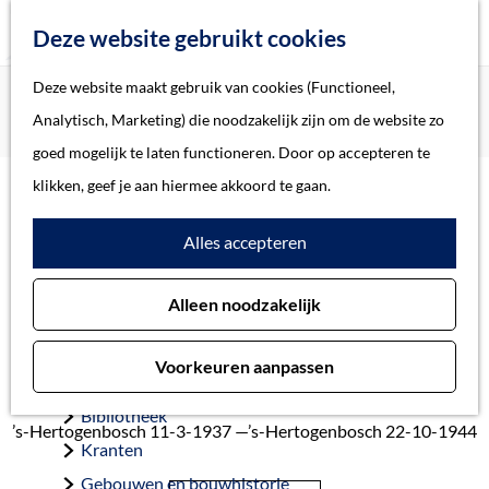
Z
Deze website gebruikt cookies
o
M
G
Deze website maakt gebruik van cookies (Functioneel,
Home
Oorlogsslachtoffers 's-Hertogenbosch
e
e
a
Home
Analytisch, Marketing) die noodzakelijk zijn om de website zo
Nistelrooij, Elisabeth Theodora Catharina Petronella van
k
n
n
Verhalen
goed mogelijk te laten functioneren. Door op accepteren te
e
u
a
Thema
klikken, geef je aan hiermee akkoord te gaan.
n
a
Soort object
Nistelrooij, Elisabeth
Alles accepteren
r
d
Theodora Catharina
Collecties
Alleen noodzakelijk
e
Personen
Petronella van
h
Beeld en geluid
Voorkeuren aanpassen
o
Archieven
m
Bibliotheek
’s-Hertogenbosch 11-3-1937 —’s-Hertogenbosch 22-10-1944
e
Kranten
p
Gebouwen en bouwhistorie