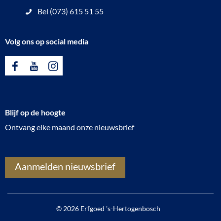
Bel (073) 615 51 55
Volg ons op social media
F
Y
I
a
o
n
c
u
s
Blijf op de hoogte
e
T
t
Ontvang elke maand onze nieuwsbrief
b
u
a
o
b
g
o
e
r
Aanmelden nieuwsbrief
k
E
a
E
r
m
r
f
E
© 2026 Erfgoed 's-Hertogenbosch
f
g
r