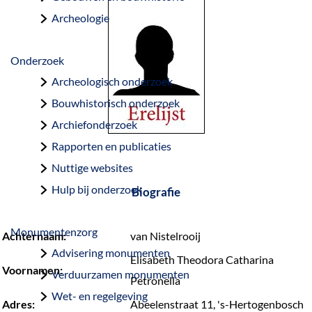
a
Archeologie
g
e
Onderzoek
Archeologisch onderzoek
Bouwhistorisch onderzoek
Archiefonderzoek
Rapporten en publicaties
Nuttige websites
Hulp bij onderzoek
Biografie
Monumentenzorg
Achternaam:
van Nistelrooij
Advisering monumenten
Elisabeth Theodora Catharina
Voornamen:
Verduurzamen monumenten
Petronella
Wet- en regelgeving
Adres:
Abeelenstraat 11, 's-Hertogenbosch