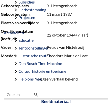
Subsidies
Geboorteplaats
’s-Hertogenbosch
Herbestemming
Geboortedatum:
11 maart 1937
Projecten
Plaats van overlijden:
’s-Hertogenbosch
Overlijdensdatum
Activiteiten
22 oktober 1944 (7 jaar)
(leeftijd):
Educatie
Vader:
Petrus van Nistelrooij
Tentoonstellingen
Moeder:
Historische routes
Theodora Maria de Laat
Den Bosch Time Machine
Cultuurhistorie en toerisme
Help ons mee
Nog geen verhaal bekend
Beeldmateriaal
Z
o