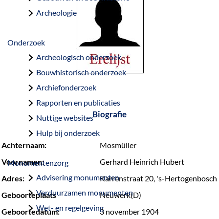
a
Archeologie
g
e
Onderzoek
Archeologisch onderzoek
Bouwhistorisch onderzoek
Archiefonderzoek
Rapporten en publicaties
Biografie
Nuttige websites
Hulp bij onderzoek
Achternaam:
Mosmüller
Voornamen:
Gerhard Heinrich Hubert
Monumentenzorg
Advisering monumenten
Adres:
Karrenstraat 20, 's-Hertogenbosch
Verduurzamen monumenten
Geboorteplaats
Neuwerk(D)
Wet- en regelgeving
Geboortedatum:
3 november 1904