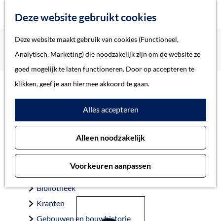
Z
Deze website gebruikt cookies
o
M
G
Deze website maakt gebruik van cookies (Functioneel,
Home
Oorlogsslachtoffers 's-Hertogenbosch
e
e
a
Home
Analytisch, Marketing) die noodzakelijk zijn om de website zo
Mosmüller, Gerhard Heinrich Hubert
k
n
n
Verhalen
goed mogelijk te laten functioneren. Door op accepteren te
e
u
a
Thema
klikken, geef je aan hiermee akkoord te gaan.
n
a
Soort object
Mosmüller, Gerhard
Alles accepteren
r
d
Heinrich Hubert
Collecties
Alleen noodzakelijk
e
Personen
h
Beeld en geluid
Voorkeuren aanpassen
o
Archieven
Neuwerk 3-11-1904 — ’s-Hertogenbosch 21-11-1944
m
Bibliotheek
e
Kranten
p
Gebouwen en bouwhistorie