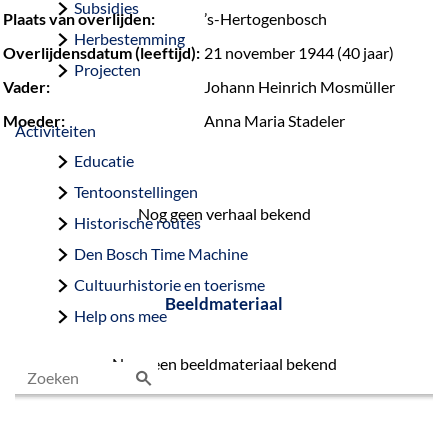
Subsidies
Plaats van overlijden:
’s-Hertogenbosch
Herbestemming
Overlijdensdatum (leeftijd):
21 november 1944 (40 jaar)
Projecten
Vader:
Johann Heinrich Mosmüller
Moeder:
Anna Maria Stadeler
Activiteiten
Educatie
Tentoonstellingen
Nog geen verhaal bekend
Historische routes
Den Bosch Time Machine
Cultuurhistorie en toerisme
Beeldmateriaal
Help ons mee
Nog geen beeldmateriaal bekend
Z
o