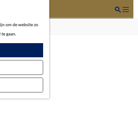
Z
o
M
ijn om de website zo
e
e
 te gaan.
k
n
e
u
n