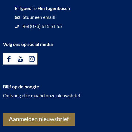
Erfgoed 's-Hertogenbosch
Stuur een email!
Bel (073) 615 51 55
Volg ons op social media
F
Y
I
a
o
n
c
u
s
Blijf op de hoogte
e
T
t
Ontvang elke maand onze nieuwsbrief
b
u
a
o
b
g
o
e
r
Aanmelden nieuwsbrief
k
E
a