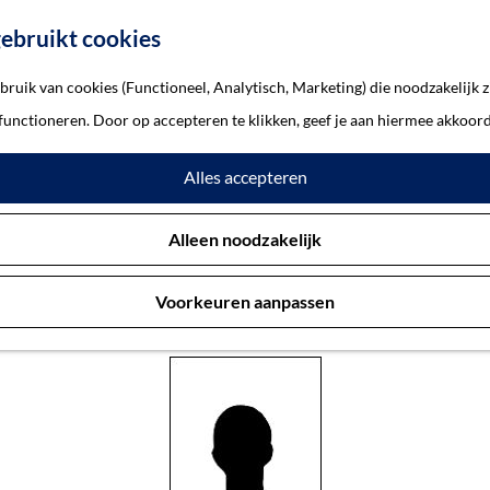
ebruikt cookies
ruik van cookies (Functioneel, Analytisch, Marketing) die noodzakelijk z
to Paul
 functioneren. Door op accepteren te klikken, geef je aan hiermee akkoord
Alles accepteren
urer, Otto Paul
Alleen noodzakelijk
Voorkeuren aanpassen
's-Hertogenbosch 22-6-1929 — Chun Chon (Korea) 1-5-1953