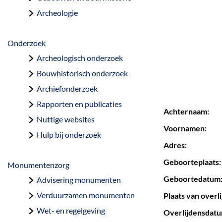
a
Archeologie
g
e
Onderzoek
Archeologisch onderzoek
Bouwhistorisch onderzoek
Archiefonderzoek
Rapporten en publicaties
Achternaam:
Nuttige websites
Voornamen:
Hulp bij onderzoek
Adres:
Geboorteplaats:
Monumentenzorg
Geboortedatum
Advisering monumenten
Verduurzamen monumenten
Plaats van overli
Wet- en regelgeving
Overlijdensdatum