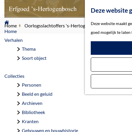
Deze website g
G
Deze website maakt geb
Home
Oorlogsslachtoffers 's-Hertogenbosch
Maurer, Ot
a
Home
goed mogelijk te laten
n
Verhalen
a
Thema
Ma
a
Soort object
r
d
Collecties
e
Personen
h
Beeld en geluid
o
Archieven
m
Bibliotheek
e
Kranten
p
Gebouwen en bouwhistorie