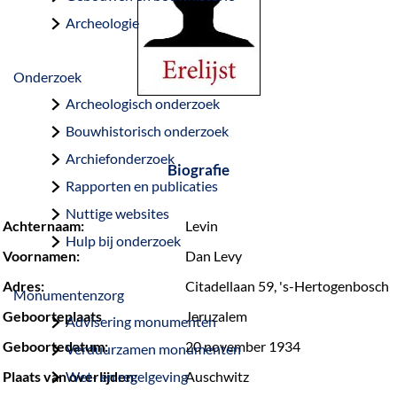
a
Archeologie
g
e
Onderzoek
Archeologisch onderzoek
Bouwhistorisch onderzoek
Archiefonderzoek
Biografie
Rapporten en publicaties
Nuttige websites
Achternaam:
Levin
Hulp bij onderzoek
Voornamen:
Dan Levy
Adres:
Citadellaan 59, 's-Hertogenbosch
Monumentenzorg
Geboorteplaats
Jeruzalem
Advisering monumenten
Geboortedatum:
20 november 1934
Verduurzamen monumenten
Plaats van overlijden:
Wet- en regelgeving
Auschwitz