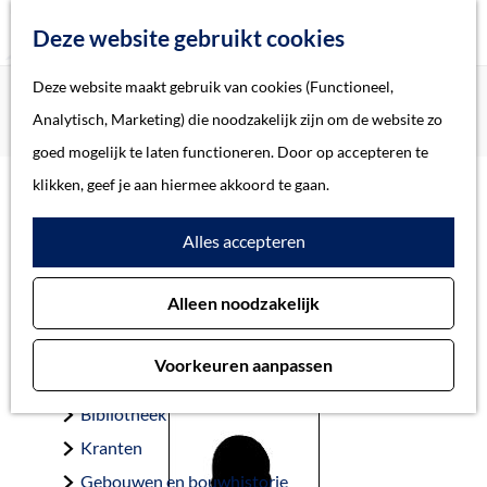
Z
Deze website gebruikt cookies
o
M
G
Deze website maakt gebruik van cookies (Functioneel,
Home
Oorlogsslachtoffers 's-Hertogenbosch
e
e
a
Home
Analytisch, Marketing) die noodzakelijk zijn om de website zo
Levin, Dan Levij
k
n
n
Verhalen
goed mogelijk te laten functioneren. Door op accepteren te
e
u
a
Thema
klikken, geef je aan hiermee akkoord te gaan.
n
a
Soort object
Levin, Dan Levij
Alles accepteren
r
d
Collecties
Alleen noodzakelijk
e
Personen
Jeruzalem 20-11-1934 — Auschwitz 18-1-1943
h
Beeld en geluid
Voorkeuren aanpassen
o
Archieven
m
Bibliotheek
e
Kranten
p
Gebouwen en bouwhistorie