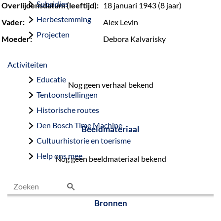
Subsidies
Overlijdensdatum (leeftijd):
18 januari 1943 (8 jaar)
Herbestemming
Vader:
Alex Levin
Projecten
Moeder:
Debora Kalvarisky
Activiteiten
Educatie
Nog geen verhaal bekend
Tentoonstellingen
Historische routes
Den Bosch Time Machine
Beeldmateriaal
Cultuurhistorie en toerisme
Help ons mee
Nog geen beeldmateriaal bekend
Z
Bronnen
o