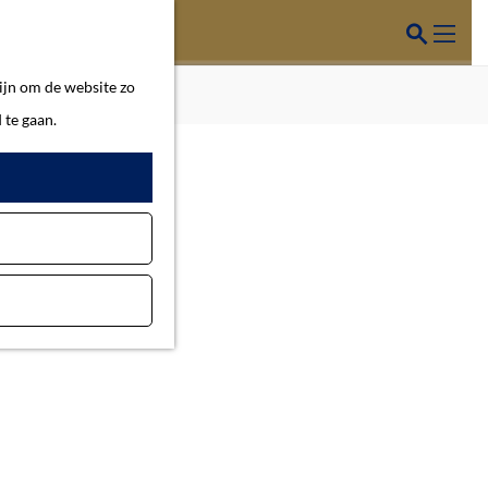
Z
o
M
ijn om de website zo
e
e
 te gaan.
k
n
e
u
n