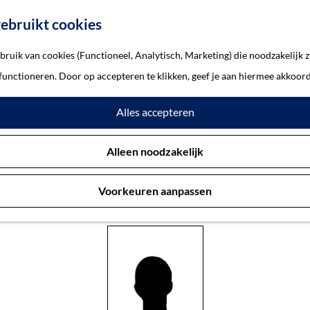
ebruikt cookies
ruik van cookies (Functioneel, Analytisch, Marketing) die noodzakelijk z
n Os, Sien van
 functioneren. Door op accepteren te klikken, geef je aan hiermee akkoord
Alles accepteren
euwen-van Os, Sien van
Alleen noodzakelijk
Voorkeuren aanpassen
Oss 27-2-1877 — Sobibor 2-7-1943