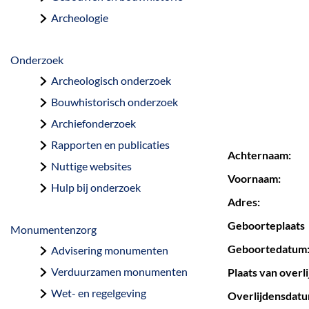
a
Archeologie
g
e
Onderzoek
Archeologisch onderzoek
Bouwhistorisch onderzoek
Archiefonderzoek
Rapporten en publicaties
Achternaam:
Nuttige websites
Voornaam:
Hulp bij onderzoek
Adres:
Geboorteplaats
Monumentenzorg
Geboortedatum
Advisering monumenten
Verduurzamen monumenten
Plaats van overli
Wet- en regelgeving
Overlijdensdatum