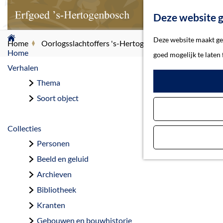
Deze website g
G
Deze website maakt geb
Home
Oorlogsslachtoffers 's-Hertogenbosch
Leeuwen-va
a
Home
goed mogelijk te laten
n
Verhalen
a
Thema
Le
a
Soort object
r
d
Collecties
e
Personen
h
Beeld en geluid
o
Archieven
m
Bibliotheek
e
Kranten
p
Gebouwen en bouwhistorie