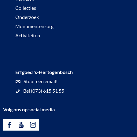
Collecties
Onderzoek
Monumentenzorg
Activiteiten
Erfgoed 's-Hertogenbosch
Stuur een email!
Bel (073) 615 51 55
Volg ons op social media
F
Y
I