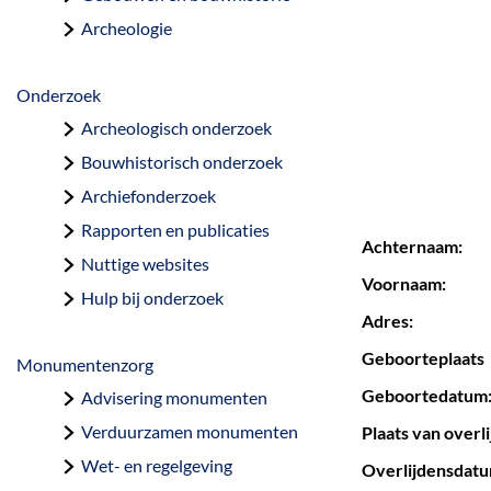
a
Archeologie
g
e
Onderzoek
Archeologisch onderzoek
Bouwhistorisch onderzoek
Archiefonderzoek
Rapporten en publicaties
Achternaam:
Nuttige websites
Voornaam:
Hulp bij onderzoek
Adres:
Geboorteplaats
Monumentenzorg
Geboortedatum
Advisering monumenten
Verduurzamen monumenten
Plaats van overli
Wet- en regelgeving
Overlijdensdatum