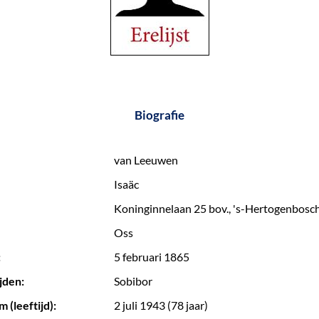
Biografie
van Leeuwen
Isaäc
Koninginnelaan 25 bov., 's-Hertogenbosc
Oss
:
5 februari 1865
jden:
Sobibor
 (leeftijd):
2 juli 1943 (78 jaar)