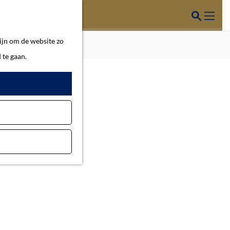
Z
o
M
ijn om de website zo
e
e
 te gaan.
k
n
e
u
n