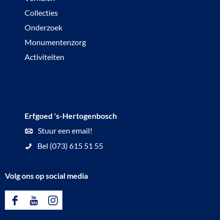
Collecties
Onderzoek
Monumentenzorg
Activiteiten
Erfgoed 's-Hertogenbosch
Stuur een email!
Bel (073) 615 51 55
Volg ons op social media
F
Y
I