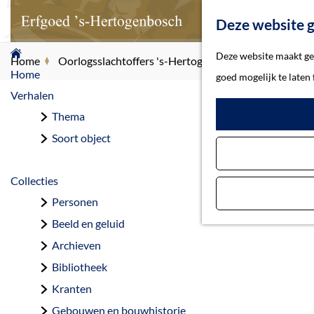
Deze website g
G
Deze website maakt geb
Home
Oorlogsslachtoffers 's-Hertogenbosch
Leeuwen, I
a
Home
goed mogelijk te laten
n
Verhalen
a
Thema
Le
a
Soort object
r
d
Collecties
e
Personen
h
Beeld en geluid
o
Archieven
m
Bibliotheek
e
Kranten
p
Gebouwen en bouwhistorie