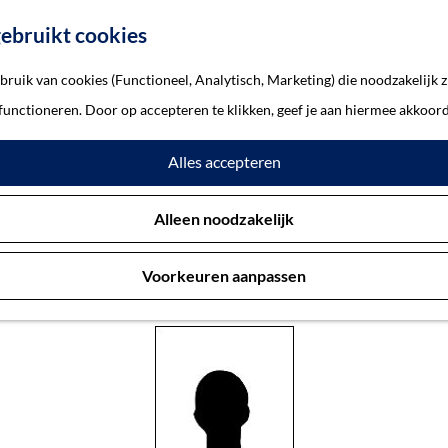
ebruikt cookies
ruik van cookies (Functioneel, Analytisch, Marketing) die noodzakelijk z
saäc van
 functioneren. Door op accepteren te klikken, geef je aan hiermee akkoord
Alles accepteren
euwen, Isaäc van
Alleen noodzakelijk
Voorkeuren aanpassen
Oss 5-2-1865 — Sobibor 2-7-1943