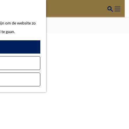
Z
o
M
ijn om de website zo
e
e
 te gaan.
k
n
e
u
n