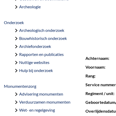
a
Archeologie
g
e
Onderzoek
Archeologisch onderzoek
Bouwhistorisch onderzoek
Archiefonderzoek
Rapporten en publicaties
Achternaam:
Nuttige websites
Voornaam:
Hulp bij onderzoek
Rang:
Service nummer
Monumentenzorg
Regiment / unit:
Advisering monumenten
Verduurzamen monumenten
Geboortedatum/
Wet- en regelgeving
Overlijdensdatu