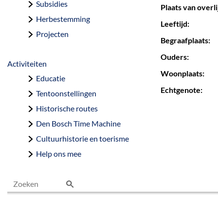
Subsidies
Plaats van overli
Herbestemming
Leeftijd:
Projecten
Begraafplaats:
Ouders:
Activiteiten
Woonplaats:
Educatie
Echtgenote:
Tentoonstellingen
Historische routes
Den Bosch Time Machine
Cultuurhistorie en toerisme
Help ons mee
Z
o