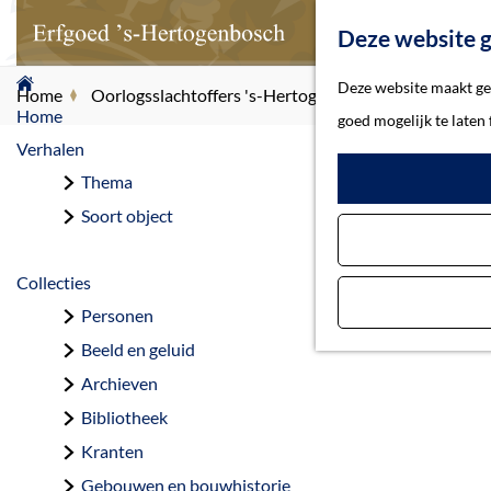
Deze website g
G
Deze website maakt geb
Home
Oorlogsslachtoffers 's-Hertogenbosch
Lambert, Pe
a
Home
goed mogelijk te laten
n
Verhalen
a
Thema
La
a
Soort object
r
d
Collecties
e
Personen
h
Beeld en geluid
o
Archieven
m
Bibliotheek
e
Kranten
p
Gebouwen en bouwhistorie