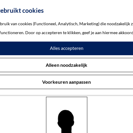
ebruikt cookies
ruik van cookies (Functioneel, Analytisch, Marketing) die noodzakelijk z
rcy (Tpr.)
 functioneren. Door op accepteren te klikken, geef je aan hiermee akkoord
Alles accepteren
mbert, Percy (Tpr.)
Alleen noodzakelijk
Voorkeuren aanpassen
Gemeente ’s-Hertogenbosch 22-10-1944, 35 jaar