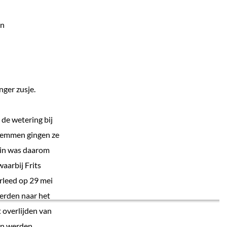
en
nger zusje.
 de wetering bij
wemmen gingen ze
ein was daarom
waarbij Frits
erleed op 29 mei
erden naar het
 overlijden van
en werden