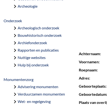
a
Archeologie
g
e
Onderzoek
Archeologisch onderzoek
Bouwhistorisch onderzoek
Archiefonderzoek
Rapporten en publicaties
Achternaam:
Nuttige websites
Voornamen:
Hulp bij onderzoek
Roepnaam:
Adres:
Monumentenzorg
Geboorteplaats:
Advisering monumenten
Verduurzamen monumenten
Geboortedatum
Wet- en regelgeving
Plaats van overli