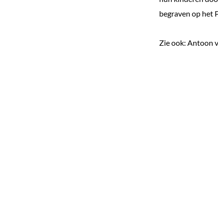
e
begraven op het P
k
e
Zie ook: Antoon 
n