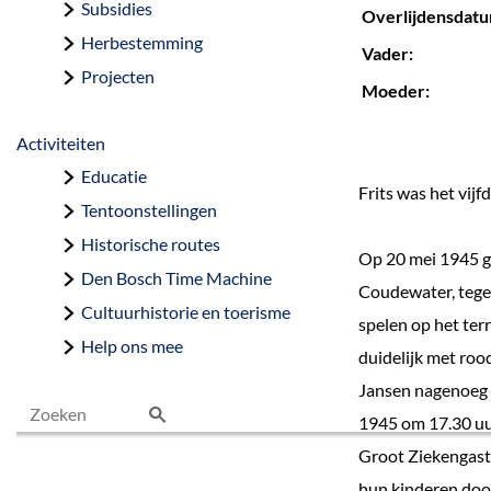
Subsidies
Overlijdensdatum
Herbestemming
Vader:
Projecten
Moeder:
Activiteiten
Educatie
Frits was het vijf
Tentoonstellingen
Historische routes
Op 20 mei 1945 gi
Den Bosch Time Machine
Coudewater, teg
Cultuurhistorie en toerisme
spelen op het ter
Help ons mee
duidelijk met rood
Jansen nagenoeg d
1945 om 17.30 uu
Z
Groot Ziekengasth
o
hun kinderen doo