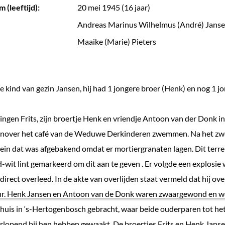
 (leeftijd):
20 mei 1945 (16 jaar)
Andreas Marinus Wilhelmus (André) Jans
Maaike (Marie) Pieters
de kind van gezin Jansen, hij had 1 jongere broer (Henk) en nog 1 jo
ngen Frits, zijn broertje Henk en vriendje Antoon van der Donk in
enover het café van de Weduwe Derkinderen zwemmen. Na het z
rein dat was afgebakend omdat er mortiergranaten lagen. Dit terr
-wit lint gemarkeerd om dit aan te geven . Er volgde een explosie 
irect overleed. In de akte van overlijden staat vermeld dat hij ov
r. Henk Jansen en Antoon van de Donk waren zwaargewond en w
uis in ‘s-Hertogenbosch gebracht, waar beide ouderparen tot het
rlopend bij hen hebben gewaakt. De broertjes Frits en Henk Jans