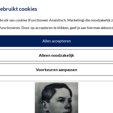
ebruikt cookies
ruik van cookies (Functioneel, Analytisch, Marketing) die noodzakelijk z
ederik Lodewijk
 functioneren. Door op accepteren te klikken, geef je aan hiermee akkoord
Alles accepteren
nsen, Frederik Lodewijk
Alleen noodzakelijk
Voorkeuren aanpassen
Rosmalen 28-10-1929 — Rosmalen 20-5-1945