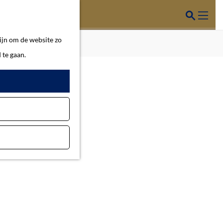
Z
o
M
ijn om de website zo
e
e
 te gaan.
k
n
e
u
n