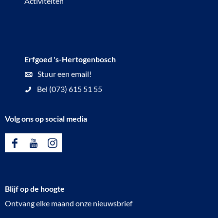
Activiteiten
Erfgoed 's-Hertogenbosch
Stuur een email!
Bel (073) 615 51 55
Volg ons op social media
F
Y
I
a
o
n
c
u
s
Blijf op de hoogte
e
T
t
Ontvang elke maand onze nieuwsbrief
b
u
a