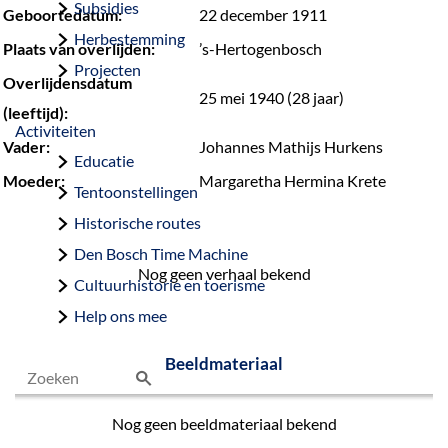
Subsidies
Geboortedatum:
22 december 1911
Herbestemming
Plaats van overlijden:
’s-Hertogenbosch
Projecten
Overlijdensdatum
25 mei 1940 (28 jaar)
(leeftijd):
Activiteiten
Vader:
Johannes Mathijs Hurkens
Educatie
Moeder:
Margaretha Hermina Krete
Tentoonstellingen
Historische routes
Den Bosch Time Machine
Nog geen verhaal bekend
Cultuurhistorie en toerisme
Help ons mee
Beeldmateriaal
Z
Nog geen beeldmateriaal bekend
o