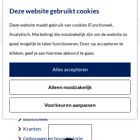
Z
Deze website gebruikt cookies
o
M
G
Deze website maakt gebruik van cookies (Functioneel,
Home
Oorlogsslachtoffers 's-Hertogenbosch
e
e
a
Home
Analytisch, Marketing) die noodzakelijk zijn om de website zo
Hurkens, Johannes Mathijs
k
n
n
Verhalen
goed mogelijk te laten functioneren. Door op accepteren te
e
u
a
Thema
klikken, geef je aan hiermee akkoord te gaan.
n
a
Soort object
Hurkens, Johannes
Alles accepteren
r
d
Mathijs
Collecties
Alleen noodzakelijk
e
Personen
h
Beeld en geluid
Voorkeuren aanpassen
o
Archieven
’s-Hertogenbosch 22-12-1911 — ’s-Hertogenbosch 25-5-1940
m
Bibliotheek
e
Kranten
p
Gebouwen en bouwhistorie