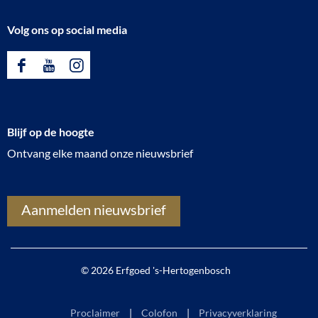
Volg ons op social media
F
Y
I
a
o
n
c
u
s
Blijf op de hoogte
e
T
t
Ontvang elke maand onze nieuwsbrief
b
u
a
o
b
g
o
e
r
Aanmelden nieuwsbrief
k
E
a
E
r
m
r
f
E
© 2026 Erfgoed 's-Hertogenbosch
f
g
r
g
o
f
Proclaimer
Colofon
Privacyverklaring