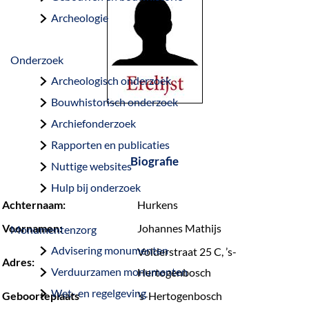
a
Archeologie
g
e
Onderzoek
Archeologisch onderzoek
Bouwhistorisch onderzoek
Archiefonderzoek
Rapporten en publicaties
Biografie
Nuttige websites
Hulp bij onderzoek
Achternaam:
Hurkens
Voornamen:
Johannes Mathijs
Monumentenzorg
Advisering monumenten
Volderstraat 25 C, ’s-
Adres:
Verduurzamen monumenten
Hertogenbosch
Wet- en regelgeving
Geboorteplaats
’s-Hertogenbosch