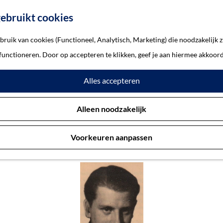
ebruikt cookies
ruik van cookies (Functioneel, Analytisch, Marketing) die noodzakelijk z
r, Antonius Franciscus
 functioneren. Door op accepteren te klikken, geef je aan hiermee akkoord
Alles accepteren
nkemöller, Antonius Francisc
Alleen noodzakelijk
Voorkeuren aanpassen
Amsterdam 25-5-1919 — Lienden 13-5-1940