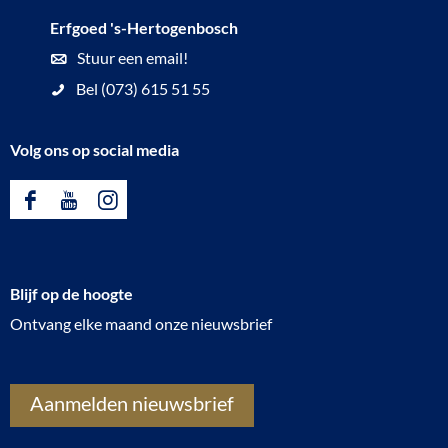
Erfgoed 's-Hertogenbosch
Stuur een email!
Bel (073) 615 51 55
Volg ons op social media
F
Y
I
a
o
n
c
u
s
Blijf op de hoogte
e
T
t
Ontvang elke maand onze nieuwsbrief
b
u
a
o
b
g
o
e
r
Aanmelden nieuwsbrief
k
E
a