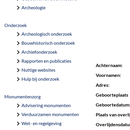
a
Archeologie
g
e
Onderzoek
Archeologisch onderzoek
Bouwhistorisch onderzoek
Archiefonderzoek
Rapporten en publicaties
Achternaam:
Nuttige websites
Voornamen:
Hulp bij onderzoek
Adres:
Geboorteplaats
Monumentenzorg
Geboortedatum
Advisering monumenten
Verduurzamen monumenten
Plaats van overli
Wet- en regelgeving
Overlijdensdatum