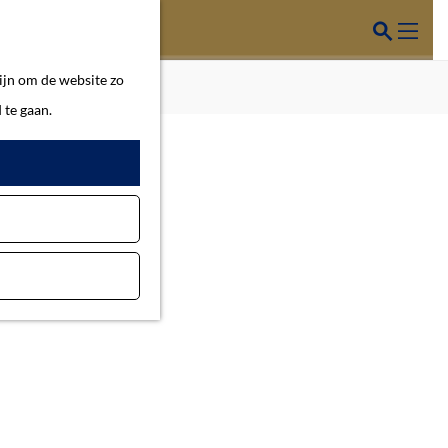
Z
o
M
ijn om de website zo
e
e
 te gaan.
k
n
e
u
n
us