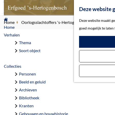
Deze website g
G
Deze website maakt geb
Home
Oorlogsslachtoffers 's-Hertogenbosch
Hunkemölle
a
Home
goed mogelijk te laten
n
Verhalen
a
Thema
Hu
a
Soort object
r
d
Collecties
e
Personen
h
Beeld en geluid
o
Archieven
m
Bibliotheek
e
Kranten
p
Gebouwen en bouwhistorie