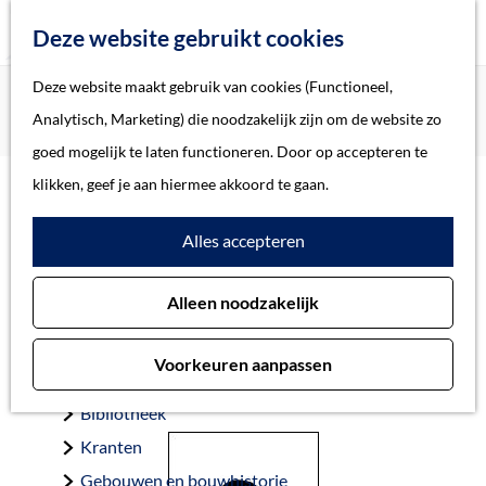
Z
Deze website gebruikt cookies
o
M
G
Deze website maakt gebruik van cookies (Functioneel,
Home
Oorlogsslachtoffers 's-Hertogenbosch
e
e
a
Home
Analytisch, Marketing) die noodzakelijk zijn om de website zo
Verhees-Henderiks, Johanna Maria
k
n
n
Verhalen
goed mogelijk te laten functioneren. Door op accepteren te
e
u
a
Thema
klikken, geef je aan hiermee akkoord te gaan.
n
a
Soort object
Verhees-Henderiks,
Alles accepteren
r
d
Johanna Maria
Collecties
Alleen noodzakelijk
e
Personen
h
Beeld en geluid
Voorkeuren aanpassen
o
Archieven
Oosterhout 10-3-1867 — Tilburg 13-11-1944
m
Bibliotheek
e
Kranten
p
Gebouwen en bouwhistorie