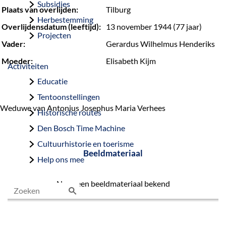
Subsidies
Plaats van overlijden:
Tilburg
Herbestemming
Overlijdensdatum (leeftijd):
13 november 1944 (77 jaar)
Projecten
Vader:
Gerardus Wilhelmus Henderiks
Moeder:
Elisabeth Kijm
Activiteiten
Educatie
Tentoonstellingen
Weduwe van Antonius Josephus Maria Verhees
Historische routes
Den Bosch Time Machine
Cultuurhistorie en toerisme
Beeldmateriaal
Help ons mee
Nog geen beeldmateriaal bekend
Z
o