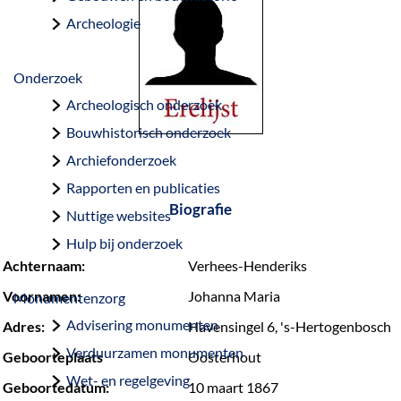
a
Archeologie
g
e
Onderzoek
Archeologisch onderzoek
Bouwhistorisch onderzoek
Archiefonderzoek
Rapporten en publicaties
Biografie
Nuttige websites
Hulp bij onderzoek
Achternaam:
Verhees-Henderiks
Voornamen:
Johanna Maria
Monumentenzorg
Advisering monumenten
Adres:
Havensingel 6, 's-Hertogenbosch
Verduurzamen monumenten
Geboorteplaats
Oosterhout
Wet- en regelgeving
Geboortedatum:
10 maart 1867